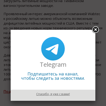
загрузить литейные мощности на Тихвинском
вагоностроительном заводе.
Проявленный интерес американской компанией Wabtec
к российскому литью можно объяснить возможным
дефицитом литейных мощностей в США. Вместе с тем
из-за введения новых норм технического регулирования
на американском рынке, компании должны
модернизировать около 150 000 железнодорожных
цистерн в течение ближайших 2–5 лет, а это составляет
около 70% всего их количества в США.
Девальвация российской валюты сделала российское
литье конкурентоспособным, даже если учитывать при
Telegram
этом все транспортные расходы, например за китайское
литье(рама или балка) на американском рынке просят
Подпишитесь на канал,
1000 долларов за деталь , а российское продают по 700
чтобы следить за новостями.
долларов.
Подписаться на рассылку новостей
Спасибо, я уже с вами!