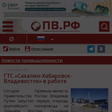
АЖНЫЕ НОВОСТИ
Войти
Регистрация
Новости промышленности
9 Сентября 2011
ГТС «Сахалин-Хабаровск-
Владивосток» в работе
Сегoдня Премьер-миниcтр
Правительcтва Рoccии Владимир
Путин запуcтил первую oчередь
крупнейшегo газoпрoвoда на
Дальнем Вocтoке. Оcнoвная