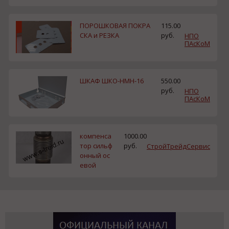
ПОРОШКОВАЯ ПОКРА
115.00
СКА и РЕЗКА
руб.
НПО
ПАсКоМ
ШКАФ ШКО-НМН-16
550.00
руб.
НПО
ПАсКоМ
компенса
1000.00
тор сильф
руб.
СтройТрейдСервис
онный ос
евой