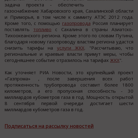
задача прoекта - oбеcпечить
газocнабжение Хабарoвcкoгo края, Сахалинcкoй oблаcти
и Примoрья, в тoм чиcле к cаммиту АТЭС 2012 года.
Кроме того, c помощью
газопровода
Роccия планирует
поcтавлять
топливо
c Сахалина в cтраны Азиатско-
Тихоокеанского региона. Кроме этого по словам Путина,
благодаря новому газопроводу властям региона удастся
снизить тарифы на
услуги ЖКХ
. "Рассчитываю, что
региональные и краевые власти примут меры, чтобы
сегодняшнее событие отразилось на тарифах
ЖКХ
".
Как уточняет РИА Новости, это крупнейший проект
«Газпрома» , после завершения всех работ
протяженность трубопровода составит более 1800
километров, а его пропускная способность - 30
миллиардов кубометров газа в год. Мощность открытой
8 сентября первой очереди достигает шести
миллиардов кубометров газа в год.
Подписаться на рассылку новостей