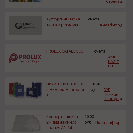
Стрелец
Аутсорсинг марке
смета
тинга и рекламы
iGmarketing
PROLUX CATALOGUE
смета
ANIL
KAGIT
LTD
Печать на пакетах
10.00
в Нижнем Новгород
руб.
Б2Б
Нижний
е
Новгород
Конверт защитн
10.00
ый для ламинир
руб.
ПолиграфТорг
ования A3, А4