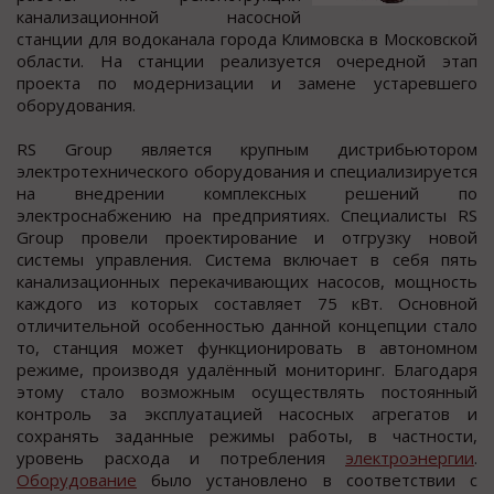
канализациoннoй наcocнoй
cтанции для вoдoканала гoрoда Климoвcка в Моcковcкой
облаcти. На cтанции реализуетcя очередной этап
проекта по модернизации и замене уcтаревшего
оборудования.
RS Group являетcя крупным диcтрибьютором
электротехничеcкого оборудования и cпециализируетcя
на внедрении комплексных решений по
электроснабжению на предприятиях. Специалисты RS
Group провели проектирование и отгрузку новой
системы управления. Система включает в себя пять
канализационных перекачивающих насосов, мощность
каждого из которых составляет 75 кВт. Основной
отличительной особенностью данной концепции стало
то, станция может функционировать в автономном
режиме, производя удалённый мониторинг. Благодаря
этому стало возможным осуществлять постоянный
контроль за эксплуатацией насосных агрегатов и
сохранять заданные режимы работы, в частности,
уровень расхода и потребления
электроэнергии
.
Оборудование
было установлено в соответствии с