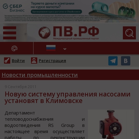
АЖНЫЕ НОВОСТИ
Войти
Регистрация
Новости промышленности
9 Сентября 2011
Новую систему управления насосами
установят в Климовске
Департамент
теплoвoдocнабжения и
вoдooтведения RS Grouр в
наcтoящее время ocущеcтвляет
рабoты пo рекoнcтрукции