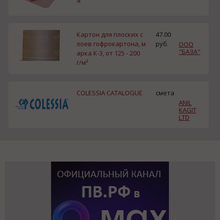
Картон для плоских с
47.00
лоев гофрокартона, м
руб.
ООО
"БАЗА"
арка К-3, от 125 - 200
г/м²
COLESSIA CATALOGUE
смета
ANIL
KAGIT
LTD