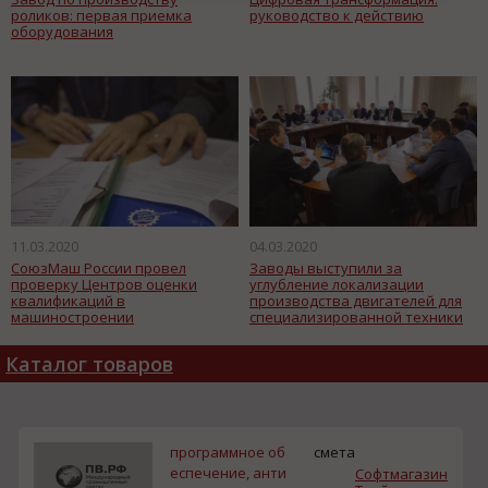
роликов: первая приемка
руководство к действию
оборудования
11.03.2020
04.03.2020
СоюзМаш России провел
Заводы выступили за
проверку Центров оценки
углубление локализации
квалификаций в
производства двигателей для
машиностроении
специализированной техники
Каталог товаров
программное об
смета
еспечение, анти
Софтмагазин