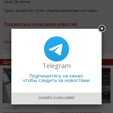
свое 25-летие.
Пресс-релиз АО «ОКБ «Аэрокосмические системы»
Подписаться на рассылку новостей
Назад к рубрике «Новости промышленности»
Кол-во просмотров: 12718
Другие статьи по теме
Telegram
Подпишитесь на канал,
чтобы следить за новостями.
Спасибо, я уже с вами!
01.04.2020
25.03.2020
Завод по производству
Цифровая трансформация: