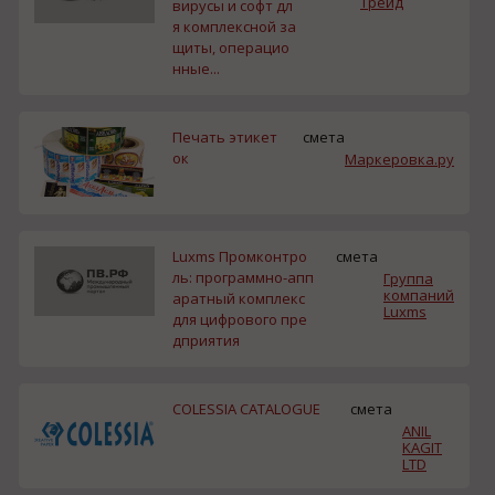
Трейд
вирусы и софт дл
я комплексной за
щиты, операцио
нные...
Печать этикет
смета
ок
Маркеровка.ру
Luxms Промконтро
смета
ль: программно-апп
Группа
компаний
аратный комплекс
Luxms
для цифрового пре
дприятия
COLESSIA CATALOGUE
смета
ANIL
KAGIT
LTD