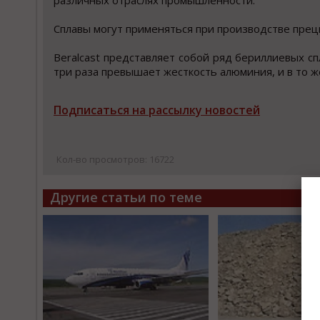
различных отраслях промышленности.
Сплавы могут применяться при производстве пре
Beralcast представляет собой ряд бериллиевых с
три раза превышает жесткость алюминия, и в то 
Подписаться на рассылку новостей
Кол-во просмотров: 16722
Другие статьи по теме