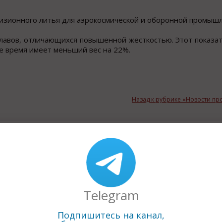
цизионного литья для аэрокосмической и оборонной промышл
плавов, отличающихся повышенной жесткостью. Этот показа
же время имеет меньший вес на 22%.
Назад к рубрике «Новости п
Telegram
Подпишитесь на канал,