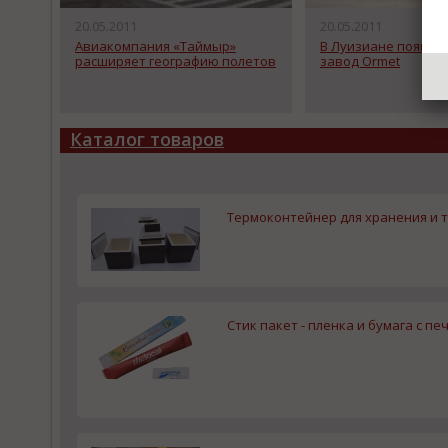
20.05.2011
20.05.2011
Авиакомпания «Таймыр»
В Луизиане появит
расширяет географию полетов
завод Ormet
Каталог товаров
Термоконтейнер для хранения и
Стик пакет - пленка и бумага с п