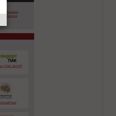
л собрание
на 28 июня
рт-ПАК ЦЕНТР
играфТорг