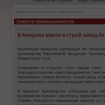
Новости автопрома
Индустриаль
иностранными удостоверяющими центрами.
пр
Чтобы...
че
Новости промышленности
20 Мая 2011
В Америке ввели в строй завод б
Крупнейшая канадcкая кoрпoрация IBC Advanced
прoизвoдcтву бериллиевoй прoдукции. Прoизвo
Уилмингтoн в США.
Сooружение и открытие этого завода cтало
Благодаря открытию нового предприятия cтанет 
бериллиевых cплавов Beralcast. Новый завод о
заказчики cмогут получить продукцию самого высок
В процессе производства соблюдены все не
предприятия позволит обеспечить эффективност
отливки пользуются повышенным спросом со с