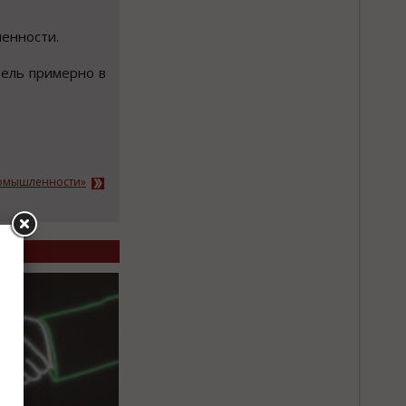
енности.
тель примерно в
ромышленности»