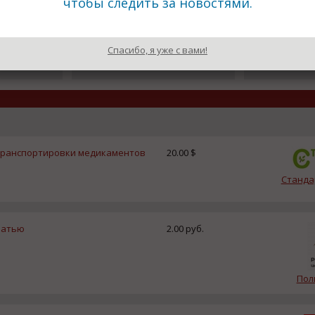
чтобы следить за новостями.
20.05.2011
20.05.2011
ся новый
В 2010 году выручка
ТМК назначи
"Домодедово" увеличилась на
акционеров 
Спасибо, я уже с вами!
21,6%
 транспортировки медикаментов
20.00 $
Станда
ечатью
2.00 руб.
Пол