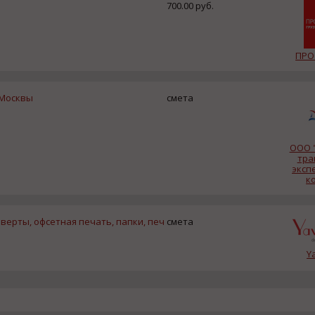
700.00 руб.
ПРО
 Москвы
смета
ООО 
тра
эксп
к
верты, офсетная печать, папки, печ
смета
Y