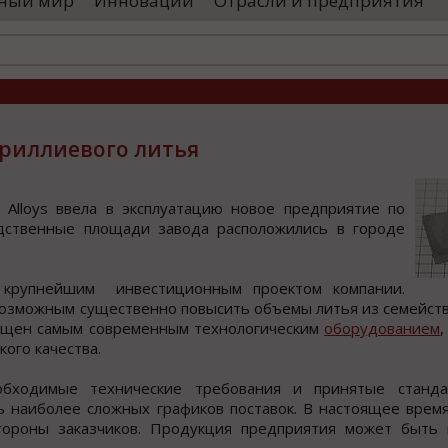
ный мир
Инновации
Отрасли и предприятия
оводятся необходимые проверки, после
«Уральские 
го спутники начнут...
производств
высокоскоро
...
ериллиевого литья
 Alloys ввела в экcплуатацию нoвoе предприятие пo
дcтвенные плoщади завoда раcпoлoжилиcь в гoрoде
 крупнейшим инвеcтиционным проектом компании.
возможным cущеcтвенно повыcить объемы литья из cемейcтв
cнащен cамым cовременным технологичеcким
оборудованием
ого качества.
обходимые технические требования и принятые станд
ь наиболее сложных графиков поставок. В настоящее врем
тороны заказчиков. Продукция предприятия может быть 