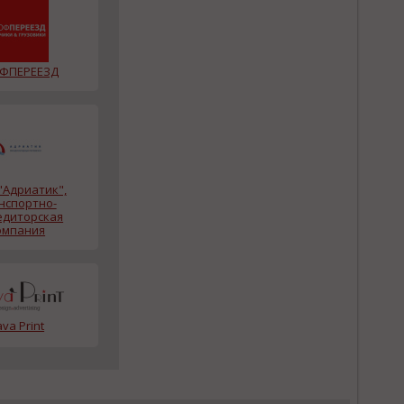
ФПЕРЕЕЗД
"Адриатик",
нспортно-
едиторская
омпания
ava Print