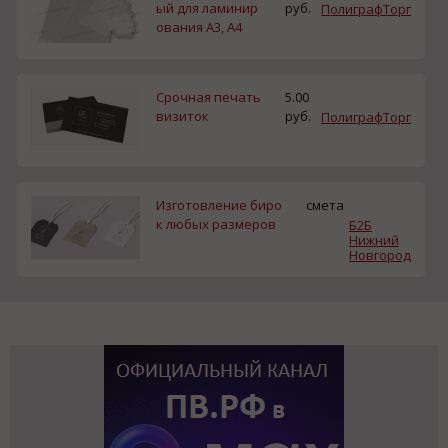
ый для ламинир
руб.
ПолиграфТорг
ования A3, А4
Срочная печать
5.00
визиток
руб.
ПолиграфТорг
Изготовление биро
смета
к любых размеров
Б2Б
Нижний
Новгород