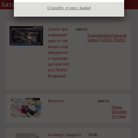
Каталог товаров
Спасибо, я уже с вами!
Сухие тра
смета
нсформат
Трансформаторный
завод SWISS TRAFO
оры от Не
мецко-Шв
ейцарског
о произво
дителя SW
ISS-TRAFO
Ведущий
...
Визитки
смета
Fреш
Dизайн
Sтудия
Конверт защитн
10.00