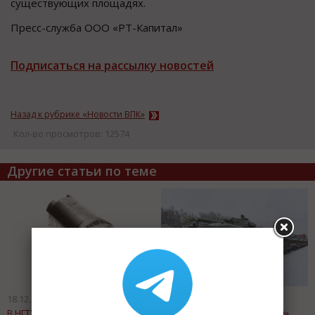
существующих площадях.
Пресс-служба ООО «РТ-Капитал»
Подписаться на рассылку новостей
Назад к рубрике «Новости ВПК»
Кол-во просмотров: 12574
Другие статьи по теме
18.12.2019
04.12.2019
В НГТУ НЭТИ создали новый
«Мотовилихинские заводы»