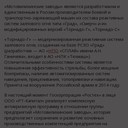
«Мотовилихинские заводы» являются разработчиком и
единственным в России производителем боевой и
транспортно-заряжающей машин из состава реактивных
систем залпового огня типа «Град», «Смерч» и их
модифицированных версий «Торнадо-Г», «Торнадо-С».
«Торнадо-Г» — модернизированная реактивная система
залпового огня, созданная на базе РСЗО «Град»
(разработчик — АО «
НПО
«СПЛАВ» имени А.Н.
Ганичева», входит в АО «НПК «Техмаш»).
Отличительными особенностями системы является
повышенная эффективность стрельбы, более мощные
боеприпасы, наличие автоматизированных систем
наведения, прицеливания, топопривязки и навигации.
Принята на вооружение Российской армии в 2014 году.
В настоящий момент Госкорпорация «Ростех» в лице
ООО «РТ-Капитал» реализует комплексную
антикризисную программу в отношении группы
предприятий «Мотовилихинские заводы», которая
предполагает сохранение и развитие основных
производственных компетенций предприятия на