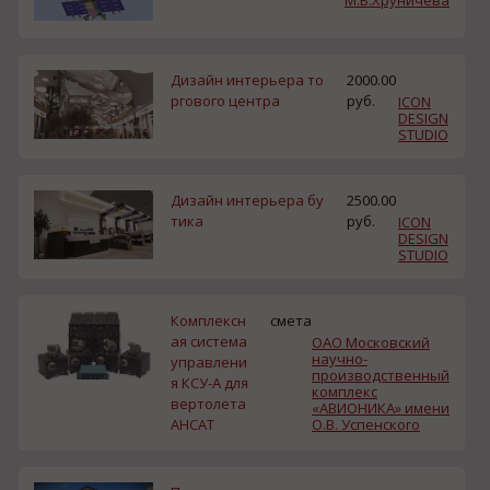
М.В.Хруничева
Дизайн интерьера то
2000.00
ргового центра
руб.
ICON
DESIGN
STUDIO
Дизайн интерьера бу
2500.00
тика
руб.
ICON
DESIGN
STUDIO
Комплексн
смета
ая система
ОАО Московский
научно-
управлени
производственный
я КСУ-А для
комплекс
вертолета
«АВИОНИКА» имени
АНСАТ
О.В. Успенского