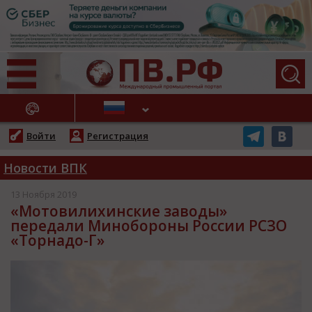
АЖНЫЕ НОВОСТИ
Войти
Регистрация
Новости ВПК
13 Ноября 2019
«Мотовилихинские заводы»
передали Минобороны России РСЗО
«Торнадо-Г»