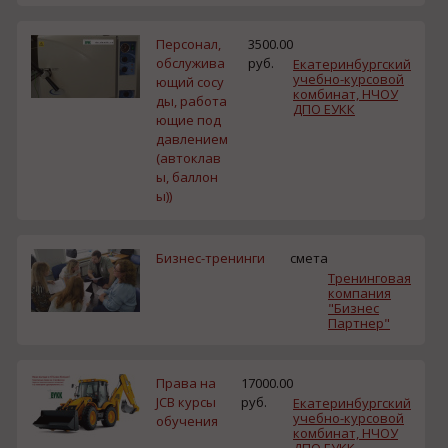
Персонал,
3500.00
обслужива
руб.
Екатеринбургский
учебно-курсовой
ющий сосу
комбинат, НЧОУ
ды, работа
ДПО ЕУКК
ющие под
давлением
(автоклав
ы, баллон
ы))
Бизнес-тренинги
смета
Тренинговая
компания
"Бизнес
Партнер"
Права на
17000.00
JCB курсы
руб.
Екатеринбургский
учебно-курсовой
обучения
комбинат, НЧОУ