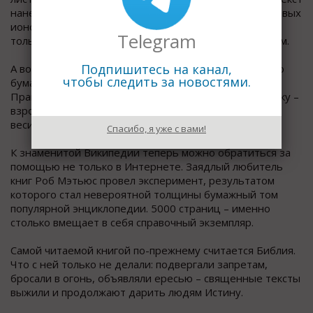
нанесли при помощи целенаправленного пучка гелиевых
ионов. Разумеется, прочесть данный шедевр можно
Telegram
только под микроскопом с колоссальным увеличением.
Подпишитесь на канал,
А вот самая большая в мире книга вполне привычного
чтобы следить за новостями.
бумажного формата и предназначена для детей.
Правда, поднять такого «великана» не то, что ребенку –
взрослому не под силу. Шутка ли: почти 5 центнеров
весит!
Спасибо, я уже с вами!
К знаменитой Википедии теперь можно обратиться за
помощью не только в Интернете. Заядлый любитель
книг Роб Мэтьюс провел эксперимент, результатом
которого стал невероятной толщины бумажный том
популярной энциклопедии. 5000 страниц – именно
столько вмещает в себя справочный экземпляр.
Самой читаемой книгой по-прежнему считается Библия.
Что с ней только не делали: подвергали запретам,
бросали в огонь, объявляли ересью – священные тексты
выжили и продолжают дарить людям Истину.