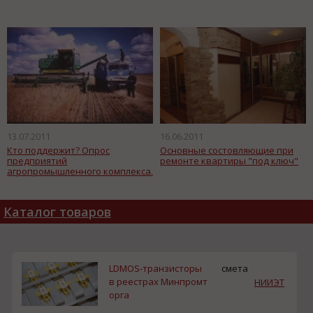
13.07.2011
16.06.2011
Кто поддержит? Опрос
Основные состовляющие при
предприятий
ремонте квартиры "под ключ"
агропромышленного комплекса.
Каталог товаров
LDMOS-транзисторы
смета
в реестрах Минпромт
НИИЭТ
орга