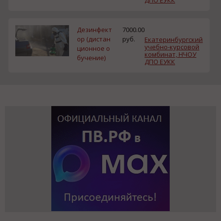
ДПО ЕУКК
Дезинфект
7000.00
ор (дистан
руб.
Екатеринбургский
учебно-курсовой
ционное о
комбинат, НЧОУ
бучение)
ДПО ЕУКК