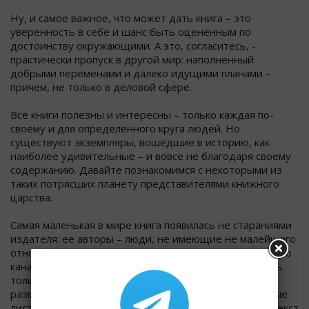
Ну, и самое важное, что может дать книга – это
уверенность в себе и шанс быть оцененным по
достоинству окружающими. А это, согласитесь, -
практически пропуск в другой мир: наполненный
добрыми переменами и далеко идущими планами –
причем, не только в деловой сфере.
Все книги полезны и интересны – только каждая по-
своему и для определенного круга людей. Но
существуют экземпляры, вошедшие в историю, как
наиболее удивительные – и вовсе не благодаря своему
содержанию. Давайте познакомимся с некоторыми из
таких потрясших планету представителями книжного
царства.
Самая маленькая в мире книга появилась не стараниями
издателя: ее авторы – люди, не имеющие не малейшего
отношения к типографскому и литературному делу. Это
канадские физики Карена Каванаг и Ли Янг. Подумать
только: ученым удалось изобрести мини-книжку
размером всего 0,07*0,1 мм! Традиционные бумажные
листы они заменили микротаблцами из керамики, а текст