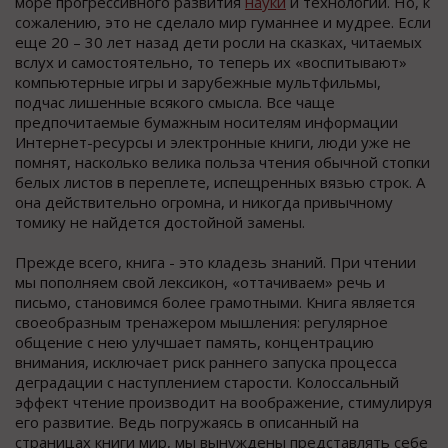
море прогрессивного развития
науки
и технологий. Но, к
сожалению, это не сделало мир гуманнее и мудрее. Если
еще 20 – 30 лет назад дети росли на сказках, читаемых
вслух и самостоятельно, то теперь их «воспитывают»
компьютерные игры и зарубежные мультфильмы,
подчас лишенные всякого смысла. Все чаще
предпочитаемые бумажным носителям информации
Интернет-ресурсы и электронные книги, люди уже не
помнят, насколько велика польза чтения обычной стопки
белых листов в переплете, испещренных вязью строк. А
она действительно огромна, и никогда привычному
томику не найдется достойной замены.
Прежде всего, книга - это кладезь знаний. При чтении
мы пополняем свой лексикон, «оттачиваем» речь и
письмо, становимся более грамотными. Книга является
своеобразным тренажером мышления: регулярное
общение с нею улучшает память, концентрацию
внимания, исключает риск раннего запуска процесса
деградации с наступлением старости. Колоссальный
эффект чтение производит на воображение, стимулируя
его развитие. Ведь погружаясь в описанный на
страницах книги мир, мы вынуждены представлять себе