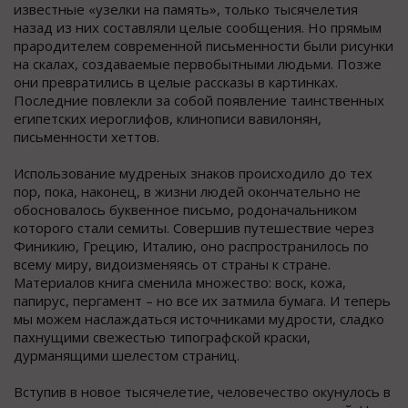
известные «узелки на память», только тысячелетия
назад из них составляли целые сообщения. Но прямым
прародителем современной письменности были рисунки
на скалах, создаваемые первобытными людьми. Позже
они превратились в целые рассказы в картинках.
Последние повлекли за собой появление таинственных
египетских иероглифов, клинописи вавилонян,
письменности хеттов.
Использование мудреных знаков происходило до тех
пор, пока, наконец, в жизни людей окончательно не
обосновалось буквенное письмо, родоначальником
которого стали семиты. Совершив путешествие через
Финикию, Грецию, Италию, оно распространилось по
всему миру, видоизменяясь от страны к стране.
Материалов книга сменила множество: воск, кожа,
папирус, пергамент – но все их затмила бумага. И теперь
мы можем наслаждаться источниками мудрости, сладко
пахнущими свежестью типографской краски,
дурманящими шелестом страниц.
Вступив в новое тысячелетие, человечество окунулось в