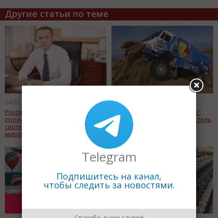
Другие статьи по теме
24.01.2017
19.01.2017
Российские экспортеры начали
Для участия в ралли "Дакар"
получать субсидии на
КамАЗу нужен новый двигатель
сертификацию продукции на
стоимостью в 7 млн. евро
мировых рынках
Telegram
Подпишитесь на канал,
чтобы следить за новостями.
Спасибо, я уже с вами!