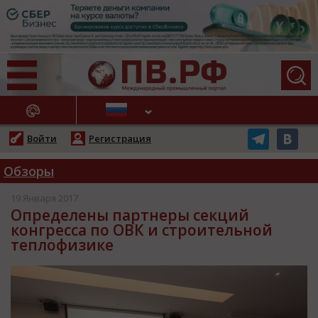
АЖНЫЕ НОВОСТИ
Войти
Регистрация
Обзоры
19 Января 2017
Определены партнеры секций
конгресса по ОВК и строительной
теплофизике