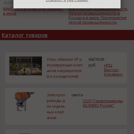
18.01.2017
15.01.2017
МАКС-2017 в этом году пройдет
Всё о легкой промышленности.
в июле
Легкая промышленность в
России и в мире. Предприятия
легкой промышленности.
Каталог товаров
Узлы обвязки УР р
64210.00
егулирующих клап
руб.
НПЦ
Вектор-
анов нагревателе
Кондвент
й и охладителей
Электроп
смета
риводы д
ООО"Сервоприводы
БЕЛИМО Руссия"
ля седель
ных клап
анов.