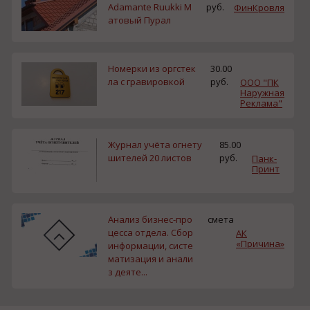
Adamante Ruukki М
руб.
ФинКровля
атовый Пурал
Номерки из оргстек
30.00
ла с гравировкой
руб.
ООО "ПК
Наружная
Реклама"
Журнал учёта огнету
85.00
шителей 20 листов
руб.
Панк-
Принт
Анализ бизнес-про
смета
цесса отдела. Сбор
АК
«Причина»
информации, систе
матизация и анали
з деяте...