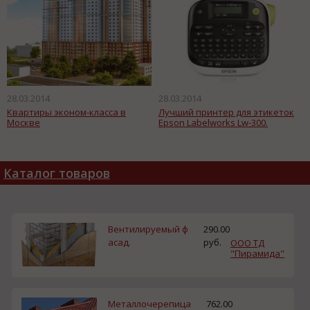
28.03.2014
28.03.2014
Квартиры эконом-класса в
Лучший принтер для этикеток
Москве
Epson Labelworks Lw-300.
Каталог товаров
Вентилируемый ф
290.00
асад.
руб.
ООО ТД
"Пирамида"
Металлочерепица
762.00