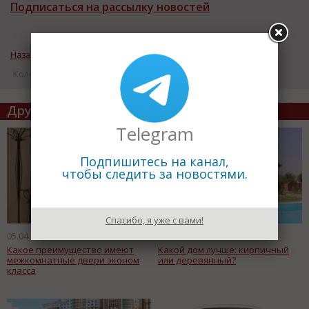
Подписаться на рассылку новостей
Назад к рубрике «Обзоры»
Кол-во просмотров: 17406
Другие статьи по теме
Telegram
Подпишитесь на канал,
чтобы следить за новостями.
Спасибо, я уже с вами!
05.04.2014
03.04.2014
Какое преимущество имеют
Какой дом лучше: кирпичный
межкомнатные двери эконом
или деревянный?
класса