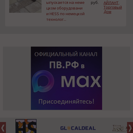
ыпускается на неме
руб.
АЙЛАНТ,
Торговый
цком оборудовани
Дом
и HESS по немецкой
технолог...