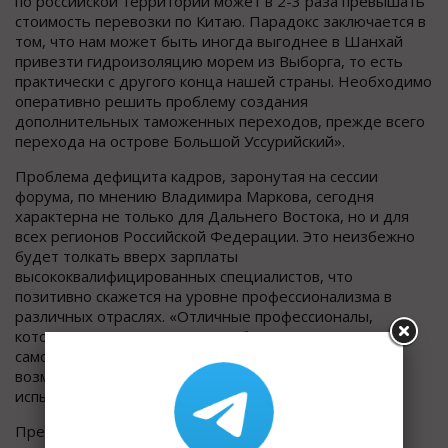
по российской территории может в 2-3 раза превышать
стоимость перевозки по Китаю. Парадокс заключается в
том, что нам может быть иногда выгоднее в Шанхай
привезти гидроизоляцию морем из Выборга, то есть
практически с другого конца нашей страны. Необходимо
оперативно решить проблему создания
дополнительных таможенных переходов, прежде всего
перехода на острове Большой Уссурийский».
Проблема дефицита кадров, заронутая на сессии
форума, по мнению Владимира Маркова, сегодня
характерна не только для Дальнего Востока, но и для
всех регионов Российской Федерации. Это неизбежно
будет толкать вверх зарплаты
высококвалифицированных специалистов, что
позитивно скажется на уровне профессионализма в
различных отраслях. «Отличные профессионалы,
которые готовы заниматься собственным
саморазвитием, проблем с трудоустройством и
возможностью зарабатывать достойные деньги,
испытывать не будут», - отметил Владимир Марков.
Пресс-релиз ТЕХНОНИКОЛЬ