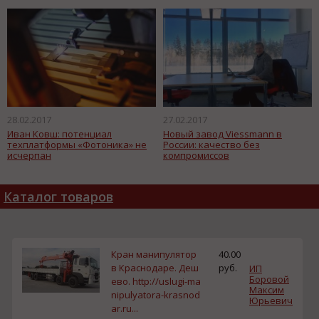
ассоциаций России и Индии
28.02.2017
27.02.2017
Иван Ковш: потенциал
Новый завод Viessmann в
техплатформы «Фотоника» не
России: качество без
исчерпан
компромиссов
Каталог товаров
Кран манипулятор
40.00
в Краснодаре. Деш
руб.
ИП
Боровой
ево. http://uslugi-ma
Максим
nipulyatora-krasnod
Юрьевич
ar.ru...