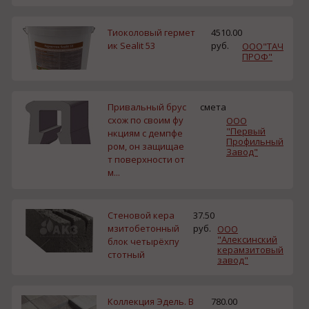
Тиоколовый гермет
4510.00
ик Sealit 53
руб.
ООО"ТАЧ
ПРОФ"
Привальный брус
смета
схож по своим фу
ООО
"Первый
нкциям с демпфе
Профильный
ром, он защищае
Завод"
т поверхности от
м...
Стеновой кера
37.50
мзитобетонный
руб.
ООО
"Алексинский
блок четырёхпу
керамзитовый
стотный
завод"
Коллекция Эдель. В
780.00