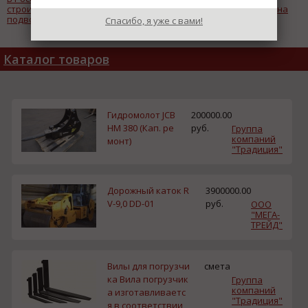
строительство судов на
устанавливает в Хакассии на
подводных крыльях
ХАЗе РУСАЛ
Спасибо, я уже с вами!
Каталог товаров
Гидромолот JCB
200000.00
HM 380 (Кап. ре
руб.
Группа
компаний
монт)
"Традиция"
Дорожный каток R
3900000.00
V-9,0 DD-01
руб.
ООО
"МЕГА-
ТРЕЙД"
Вилы для погрузчи
смета
ка Вила погрузчик
Группа
компаний
а изготавливаетс
"Традиция"
я в соответствии