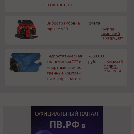
в соответств...
Вибротрамбовка I
смета
mpulse V30
Группа
компаний
"Традиция"
Гидростатическая
76000.00
трансмиссия ГСТ и
руб.
Промснаб
ГИДРО-
мпортные.отечес
ИМПУЛЬС
твенные комплек
ты.моторы,насосы