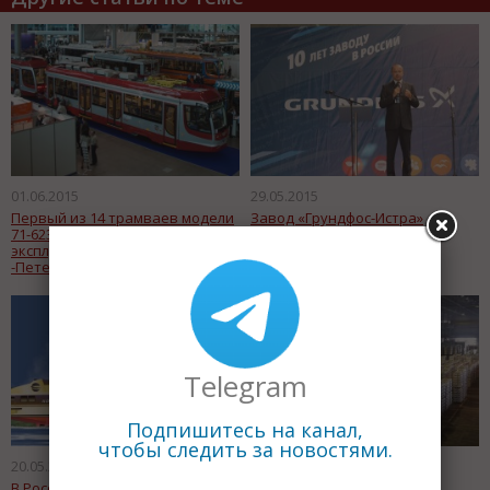
01.06.2015
29.05.2015
Первый из 14 трамваев модели
Завод «Грундфос-Истра»
71-623.03 передан для
отметил первый юбилей.
эксплуатации в Санкт
-Петербурге
Telegram
Подпишитесь на канал,
чтобы следить за новостями.
20.05.2015
19.05.2015
В России возобновили
Новый литейный комплекс