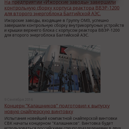
На предприятии «Ижорские заводы» завершили
контрольную сборку корпуса реактора ВВЭР-1200
для второго энергоблока Балтийской АЭС.
Ижорские заводы, входящие в Группу ОМЗ, успешно
завершили контрольную сборку внутрикорпусных устройств
и крышки верхнего блока с корпусом реактора ВВЭР-1200
для второго энергоблока Балтийской АЭС.
9 Сентября 2016
Концерн "Калашников" подготовил к выпуску
новую снайперскую винтовку
Испытания новейшей компактной снайперской винтовки
СВК начаты концерном "Калашников". Винтовка будет
использоваться российскими спецподразделениями в двух