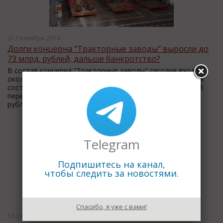
21 Сентября 2016
Долги концерна "Тракторные заводы" выросли до
73 млрд. рублей, дальше банкротство?
В состав концерна "Тракторные заводы" сегодня входит
около 90 юридических лиц. Общая сумма долга концерна
составляет около 72,6 млрд. рублей. Обязательства КТЗ
перед ВЭБом составляют в общей сложности 45,6 млрд.
рублей.
Telegram
Подпишитесь на канал,
чтобы следить за новостями.
Спасибо, я уже с вами!
16 Сентября 2016