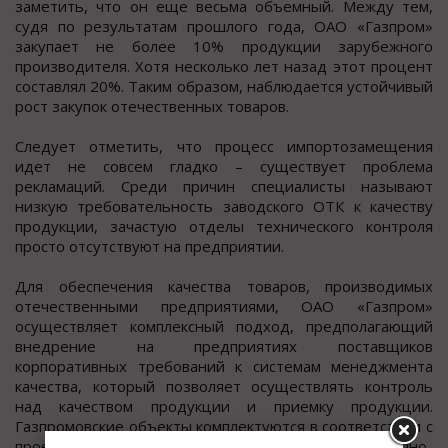
заметить, что он еще весьма объемный. Между тем,
судя по результатам прошлого года, ОАО «Газпром»
закупает не более 10% продукции зарубежного
производителя. Хотя несколько лет назад этот процент
составлял 20%. Таким образом, наблюдается устойчивый
рост закупок отечественных товаров.
Следует отметить, что процесс импортозамещения
идет не совсем гладко – существует проблема
рекламаций. Среди причин специалисты называют
низкую требовательность заводского ОТК к качеству
продукции, зачастую отделы технического контроля
просто отсутствуют на предприятии.
Для обеспечения качества товаров, производимых
отечественными предприятиями, ОАО «Газпром»
осуществляет комплексный подход, предполагающий
внедрение на предприятиях поставщиков
корпоративных требований к системам менеджмента
качества, который позволяет осуществлять контроль
над качеством продукции и приемку продукции.
Газпромовские объекты комплектуются в соответствии с
проектами, разработанными головными научно-