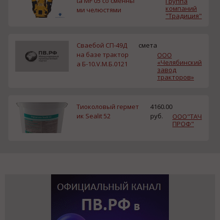
ta MF 05 со сменны
Группа
компаний
ми челюстями
"Традиция"
Сваебой СП-49Д
смета
на базе трактор
ООО
«Челябинский
а Б-10.V.М.Б.0121
завод
тракторов»
Тиоколовый гермет
4160.00
ик Sealit 52
руб.
ООО"ТАЧ
ПРОФ"