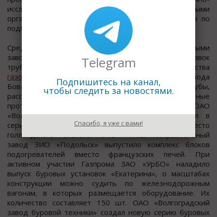
исследовательскими институтами и проектными
организациями. В них даны четкие рекомендации по
подбору оборудования.
Среди успехов можно отметить ситуацию с трубными
заводами, которые сумели решить проблему поставок
Telegram
труб большого диаметра для строительства
газопроводов
. Сегодня при строительстве трубопровода
Подпишитесь на канал,
Бованенкново – Ухта используются российские трубы,
чтобы следить за новостями.
рассчитанные на давление 120 атм и способные
противостоять суровым условиям Крайнего Севера. ОАО
«Волгограднефтемаш» спроектировал и запустил в
Спасибо, я уже с вами!
серию обратный осесимметричный клапан вместо
голландского аналога. ОАО «Машиностроительный
завод ЗИО «Подольск» выпустило комплекс блоков
подогревателей вместо французских печей. При
активном участии Газпрома ЗАО «УрБО» наладило
выпуск буровых установок «Екатерина», о масштабах
конструкции можно судить по железнодорожным
вагонам, в которых размещается оборудование. Их
количество составляет 150 шт. ОАО «Волгоградский
завод буровой техники» создал новую серию буровых