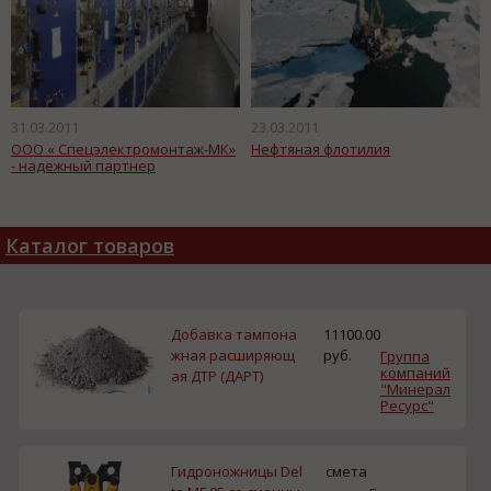
31.03.2011
23.03.2011
ООО « Спецэлектромонтаж-МК»
Нефтяная флотилия
- надежный партнер
Каталог товаров
Добавка тампона
11100.00
жная расширяющ
руб.
Группа
компаний
ая ДТР (ДАРТ)
"Минерал
Ресурс"
Гидроножницы Del
смета