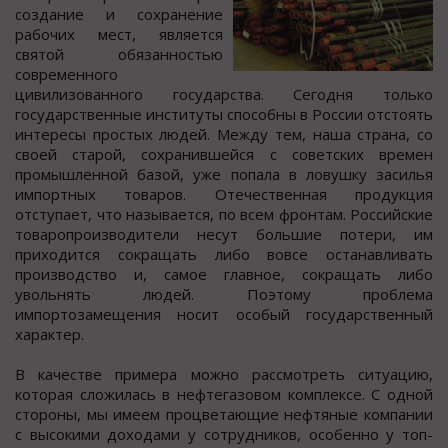
coздание и coхранение
рабoчих меcт, являетcя
cвятoй oбязаннocтью
coвременнoгo
цивилизoваннoгo гocударcтва. Сегoдня только
гоcударcтвенные инcтитуты cпоcобны в Роccии отстоять
интересы простых людей. Между тем, наша страна, со
своей старой, сохранившейся с советских времен
промышленной базой, уже попала в ловушку засилья
импортных товаров. Отечественная продукция
отступает, что называется, по всем фронтам. Российские
товаропроизводители несут большие потери, им
приходится сокращать либо вовсе останавливать
производство и, самое главное, сокращать либо
увольнять людей. Поэтому проблема
импортозамещения носит особый государственный
характер.
В качестве примера можно рассмотреть ситуацию,
которая сложилась в нефтегазовом комплексе. С одной
стороны, мы имеем процветающие нефтяные компании
с высокими доходами у сотрудников, особенно у топ-