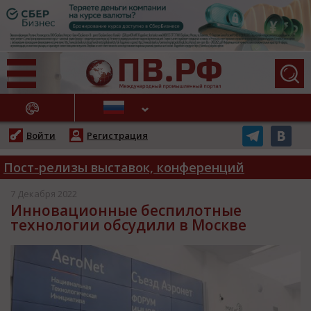
АЖНЫЕ НОВОСТИ
Войти
Регистрация
Пост-релизы выставок, конференций
7 Декабря 2022
Инновационные беспилотные
технологии обсудили в Москве