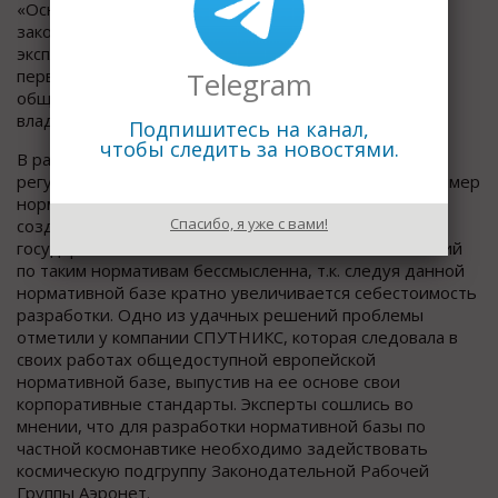
«Основные направления совершенствования работы
законодательства, регулирующего производство и
эксплуатацию БАС». Модератор: Андрей Шнырев,
Telegram
первый вице-президент межрегиональной
общественной организации пилотов и граждан-
владельцев воздушных судов.
Подпишитесь на канал,
чтобы следить за новостями.
В рамках обсуждения вопросов нормативного
регулирования на Съезде было отмечено, что, например
нормативы ГК «Роскосмос» актуальны для компаний,
Спасибо, я уже с вами!
создающих технику исключительно для
государственного заказчика. Работа частных компаний
по таким нормативам бессмысленна, т.к. следуя данной
нормативной базе кратно увеличивается себестоимость
разработки. Одно из удачных решений проблемы
отметили у компании СПУТНИКС, которая следовала в
своих работах общедоступной европейской
нормативной базе, выпустив на ее основе свои
корпоративные стандарты. Эксперты сошлись во
мнении, что для разработки нормативной базы по
частной космонавтике необходимо задействовать
космическую подгруппу Законодательной Рабочей
Группы Аэронет.