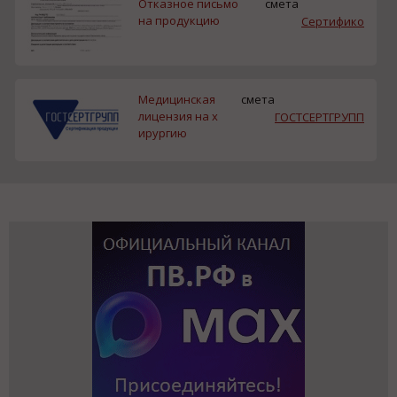
Отказное письмо
смета
на продукцию
Сертифико
Медицинская
смета
лицензия на х
ГОСТСЕРТГРУПП
ирургию