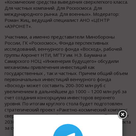
«Космические средства выведения сверхлегкого класса.
Для частных компаний. Для Роскосмоса. Для
международного рынка. Для военных». Модератор:
Роман Жиц, ведущий специалист АНО «ЦЕНТР
«АЭРОНЕТ».
Участники, а именно представители Минобороны
России, ГК «Роскосмос», Фонда перспективных
исследований, венчурного фонда «Восход», рабочей
группы Аэронет НТИ, МГТУ им. Н.Э. Баумана и
Самарского НОЦ «Инженерия будущего» обсудили
механизмы привлечения инвестиций как
государственных , так и частных. Причем общий объем
первоначальных инвестиций венчурного фонда
«Восход» может составить 200-300 млн руб с
увеличением в дальнейшем до 1000 – 1200 млн руб за
счет создания консорциума инвесторов верхнего
уровня. По итогам круглого стола будет подготовлен
стратегический проект «Ракетно-космический комплекс
сверхлегкого класса» в формате программы «Приоритет
2030», как возможная альтернатива реализации проекта
за счет грантового финансирования.