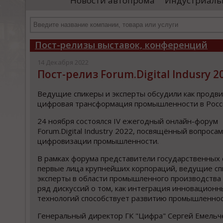
Новости автопрома
Индустриаль
иностранными удостоверяющими центрами.
пр
Чтобы...
че
Пост-релизы выставок, конференций
14 Декабря 2022
Пост-релиз Forum.Digital Indusry 2
Ведущие спикеры и эксперты обсудили как продви
цифровая трансформация промышленности в Росс
24 ноября состоялся IV ежегодный онлайн-форум
Forum.Digital Industry 2022, посвящённый вопросам
цифровизации промышленности.
В рамках форума представители государственных 
первые лица крупнейших корпораций, ведущие сп
эксперты в области промышленного производства
ряд дискуссий о том, как интеграция инновационн
технологий способствует развитию промышленнос
Генеральный директор ГК "Цифра" Сергей Емельч