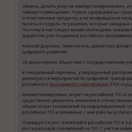
«Важно, делать упор на «импортоопережение», а 
«импортозамещение». Нужно «доращивать» сущ
отечественные продукты, а не возвращаться наза
пытаться создать те решения, которые западные 
Поэтому в настоящее время необходимо оказыват
доработки уже созданных российских программных
Алексей Дорожко, Заместитель Директора Депар
цифрового развития:
«В акционерных обществах с государственным уч
в специальный перечень, утвержденный распоряже
реализуются мероприятия по цифровой трансформ
российского
программного обеспечения
(ПО) осущ
Анализ планируемых затрат на российское ПО и св
существенно увеличить вложения в отечественны
объем затрат госкомпаний на информационные техн
российское ПО и связанные с ним работы (услуги) 
Планируется рост вложений в российское ПО в 3,6
роста расходов госкомпаний на ПО. С учетом изм