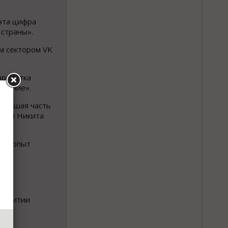
 эта цифра
 страны».
м сектором VK
зработка
оление».
жнейшая часть
явил Никита
еет опыт
развитии