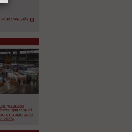
к, конференций»
 представили
ботки для горной
сти на выставке
а-2022»