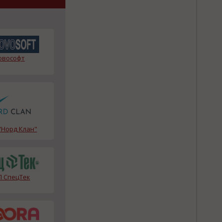
овософт
Норд Клан"
 СпецТек