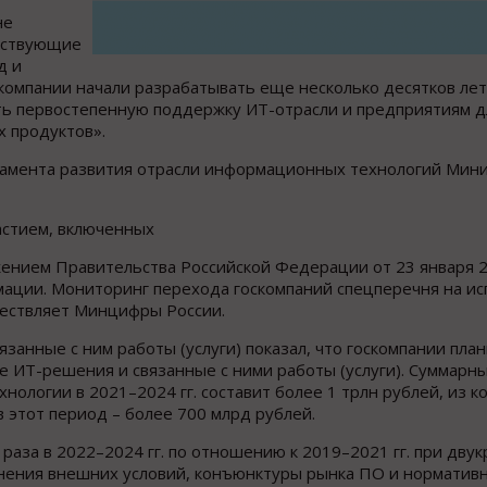
не
ествующие
д и
компании начали разрабатывать еще несколько десятков лет
ь первостепенную поддержку ИТ-отрасли и предприятиям д
 продуктов».
тамента развития отрасли информационных технологий Мини
астием, включенных
нием Правительства Российской Федерации от 23 января 20
ации. Мониторинг перехода госкомпаний спецперечня на и
ествляет Минцифры России.
язанные с ним работы (услуги) показал, что госкомпании пла
е ИТ-решения и связанные с ними работы (услуги). Суммарн
ологии в 2021–2024 гг. составит более 1 трлн рублей, из к
в этот период – более 700 млрд рублей.
 раза в 2022–2024 гг. по отношению к 2019–2021 гг. при дву
енения внешних условий, конъюнктуры рынка ПО и норматив