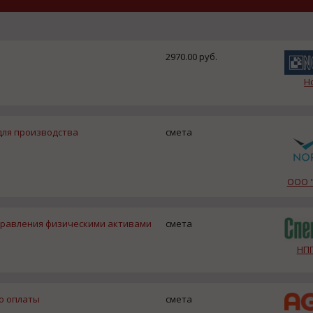
2970.00 руб.
Н
для производства
смета
ООО "
правления физическими активами
смета
НПП
до оплаты
смета