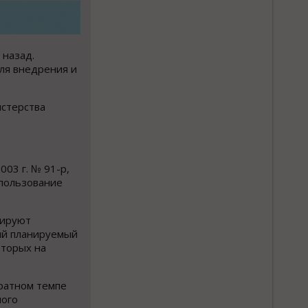
 назад.
ля внедрения и
стерства
03 г. № 91-р,
спользование
нируют
ый планируемый
оторых на
кратном темпе
ного