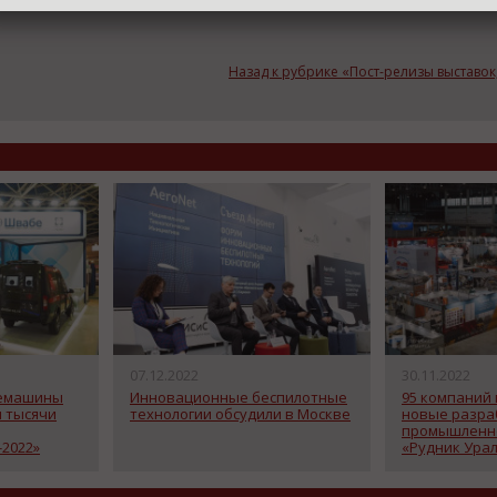
Назад к рубрике «Пост-релизы выставо
07.12.2022
30.11.2022
немашины
Инновационные беспилотные
95 компаний
 тысячи
технологии обсудили в Москве
новые разра
промышленно
2022»
«Рудник Урал