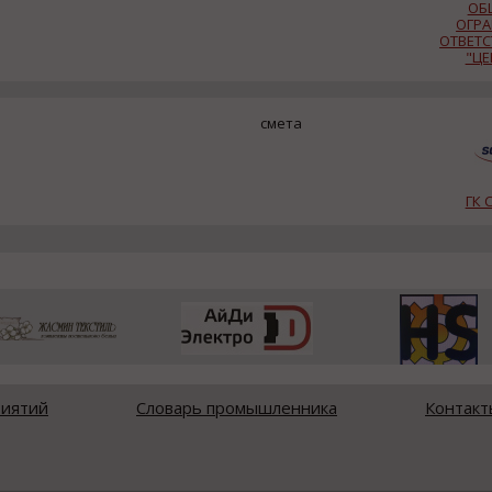
ОБ
ОГР
ОТВЕТ
"ЦЕ
смета
ГК 
риятий
Словарь промышленника
Контакт