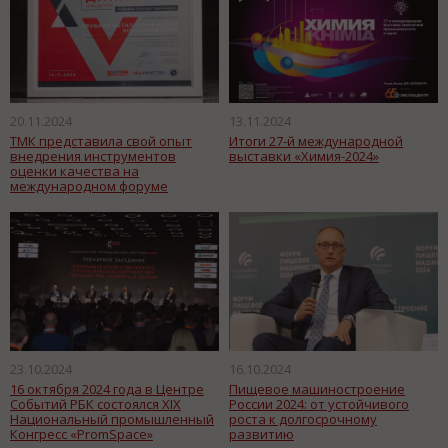
20.11.2024
13.11.2024
ТМК представила свой опыт
Итоги 27-й международной
внедрения инструментов
выставки «Химия-2024»
оценки качества на
международном форуме
«Всемирный день качества»
23.10.2024
16.10.2024
16 октября 2024 года в Центре
Пищевое машиностроение
Событий РБК состоялся XIX
России 2024: от устойчивого
Национальный промышленный
роста к долгосрочному
Конгресс «PromSpace»
развитию