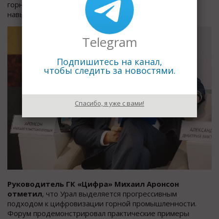
горное предприятие», для повышения цифровых
навыков специалистов.
Telegram
Подпишитесь на канал,
чтобы следить за новостями.
Спасибо, я уже с вами!
Руководитель ГК «Цифра» Михаил Аронсон
отметил
, что Урал выделяется прогрессивным
подходом к цифровизации горной промышленности.
Форум продемонстрировал практические примеры