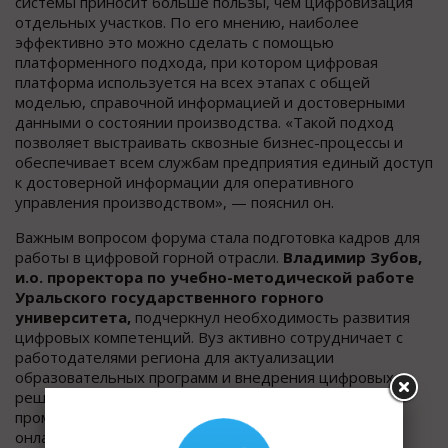
системы приносит больше пользы, чем цифровизация
отдельных участков. По его мнению, наиболее
эффективно это можно сделать с помощью
платформенного подхода, при котором цифровая
платформа используется на всех этапах с общей
моделью, справочной информацией и достоверными
данными о состоянии производства. «Такой подход
позволяет выстраивать сквозные бизнес-процессы и
обеспечивает всем службам предприятия единый доступ
к достоверной информации для оперативного
управления производством», — пояснил он.
Важным вопросом форума стала подготовка кадров для
работы в цифровой горной отрасли.
Владимир Зубов,
и.о. проректора по учебно-методической работе
Уральского государственного горного
университета,
подчеркнул необходимость развития
цифровых компетенций. Вуз активно сотрудничает с
работодателями региона для актуализации
образовательных программ и внедрения цифровых
решений, используемых в отрасли. Дополнительно,
промтех-компании, включая ГК «Цифра», развивают
онлайн-инициативы, такие как практикум «Цифровое