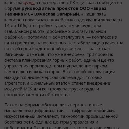
качества
руды
в партнерстве с ГК «Цифра», сообщил на
форуме
руководитель проектов ООО «Евраз
Техника ИС» Вячеслав Загирный.
«Наши пять
карьеров показывают колебания содержания железа от
14 до 16%, что требует усреднения руды для
стабильной работы дробильно-обогатительной
фабрики. Программа “Геометаллургия” — комплекс из
пяти проектов, направленных на стабилизацию качества
по всей производственной цепочке», — рассказал
Загирный, отметив, что уже внедрены три проекта:
система планирования горных работ, единый центр
управления производством и управление парком
самосвалов и экскаваторов. В тестовой эксплуатации
находится диспетчерская система для тяговых
агрегатов, а финальным этапом станет внедрение
модулей MES для контроля разгрузки руды и
прослеживаемости её качества.
Также на форуме обсуждались перспективные
направления цифровизации — цифровые двойники,
искусственный интеллект, технологии промышленной
безопасности, единые центры управления и
роботизация. Эксперты считают, что создание единых