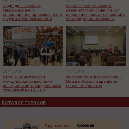
Подведены итоги VII
Военные анестезиологи-
Международного
реаниматологи содействуют
инновационно-промышленного
внедрению новых технологий в
форума «Технологический
практику врачей силовых
прорыв. Пространственное
ведомств
развитие России»
26.11.2018
17.11.2018
Итоги 11-й Московской
VII Российский бизнес-форум. В
международной выставки
Москве обсудили драйверы
инструментов, оборудования и
ценности проектов
технологий MITEX-2018,
Каталог товаров
Гидравлическ
520000.00