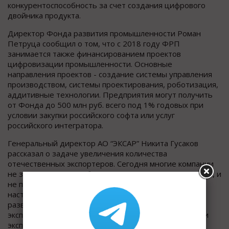
конкурентоспособность за счет создания цифрового
двойника продукта.
Директор Фонда развития промышленности Роман
Петруца сообщил о том, что с 2018 году ФРП
занимается также финансированием проектов
цифровизации промышленности. Основные
направления проектов - создание системы управления
производством, системы проектирования, роботизация,
аддитивные технологии. Предприятия могут получить
от Фонда до 500 млн руб. всего под 1% годовых при
условии закупки российского софта или услуг
российского интегратора.
Генеральный директор АО “ЭКСАР” Никита Гусаков
рассказал о задаче увеличения количества
отечественных экспортеров. Сегодня многие компании
не знают, что востребовано на международном рынке, и
не пользуются мерами господдержки экспорта. В
настоящее время Российский экспортный центр
развивает проект “одного
окна
” для российских
экспортеров, который включает цифровизацию части
экспортных операций.