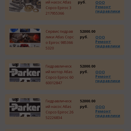
ий насос Atlas
руб.
ООО
Ремонт
Copco Epiroc 3
гидравлики
217955366
Сервис гидрав
52000.00
лики Atlas Copc
руб.
ООО
Ремонт
o Epiroc 985366
гидравлики
5320
Гидравлическ
52000.00
ий мотор Atlas
руб.
ООО
Ремонт
Copco Epiroc 60
гидравлики
60012847
Гидравлическ
52000.00
ий насос Atlas
руб.
ООО
Ремонт
Copco Epiroc 26
гидравлики
52226834