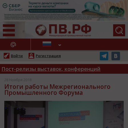
АЖНЫЕ НОВОСТИ
Войти
Регистрация
Пост-релизы выставок, конференций
28 Ноября 2018
Итоги работы Межрегионального
Промышленного Форума