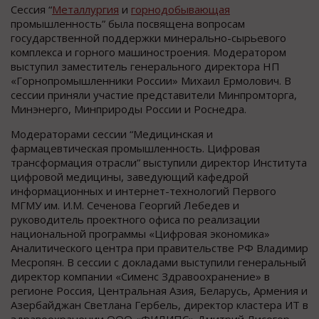
Сессия “
Металлургия
и
горнодобывающая
промышленность” была посвящена вопросам
государственной поддержки минерально-сырьевого
комплекса и горного машиностроения. Модератором
выступил заместитель генерального директора НП
«Горнопромышленники России» Михаил Ермолович. В
сессии приняли участие представители Минпромторга,
Минэнерго, Минприроды России и Роснедра.
Модераторами сессии “Медицинская и
фармацевтическая промышленность. Цифровая
трансформация отрасли” выступили директор Института
цифровой медицины, заведующий кафедрой
информационных и интернет-технологий Первого
МГМУ им. И.М. Сеченова Георгий Лебедев и
руководитель проектного офиса по реализации
национальной программы «Цифровая экономика»
Аналитического центра при правительстве РФ Владимир
Месропян. В сессии с докладами выступили генеральный
директор компании «Сименс Здравоохранение» в
регионе Россия, Центральная Азия, Беларусь, Армения и
Азербайджан Светлана Гербель, директор кластера ИТ в
здравоохранении ООО «ФИЛИПС» Дмитрий Лисогор,