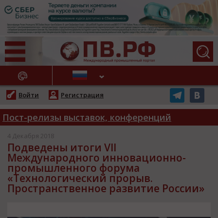
АЖНЫЕ НОВОСТИ
Войти
Регистрация
Пост-релизы выставок, конференций
4 Декабря 2018
Подведены итоги VII
Международного инновационно-
промышленного форума
«Технологический прорыв.
Пространственное развитие России»