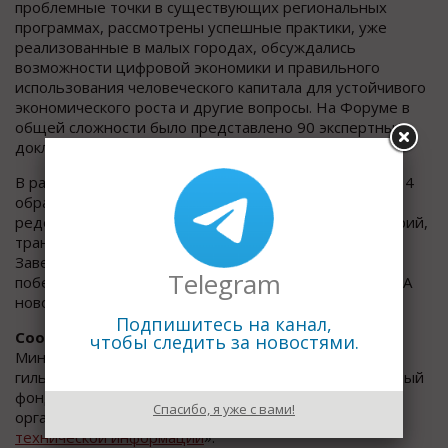
проблемные точки в существующих региональных
программах, рассмотрены успешные практики, уже
реализованные в малых городах, обсуждались
возможности цифровой экономики и правильного
использования человеческого капитала для устойчивого
экономического роста и другие вопросы. На Форуме в
общей сложности было представлено 90 экспертных
докладов.
В рамках обучающей программы были организованы 4
образовательных секции, посвященные
редевелопменту и комплексному освоению территорий,
транспорту будущего, и digital-технологиям.
Завершением работы Форума стало награждение
Telegram
победителей конкурса инновационных проектов «ЭРА
нового качества жизни».
Подпишитесь на канал,
Соорганизаторами Форума выступили:
чтобы следить за новостями.
Министерство образования и науки РФ, Российская
гильдия управляющих и девелоперов, Международный
фонд Н. Д. Кондратьева и межправительственная
Спасибо, я уже с вами!
организация «
Международный центр научной и
технической информации
».