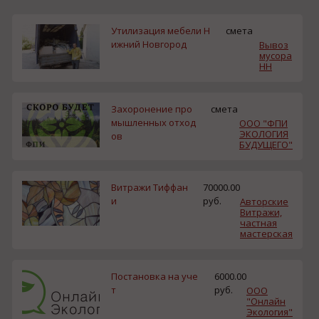
Утилизация мебели Н
смета
ижний Новгород
Вывоз
мусора
НН
Захоронение про
смета
мышленных отход
ООО "ФПИ
ЭКОЛОГИЯ
ов
БУДУЩЕГО"
Витражи Тиффан
70000.00
и
руб.
Авторские
Витражи,
частная
мастерская
Постановка на уче
6000.00
т
руб.
ООО
"Онлайн
Экология"