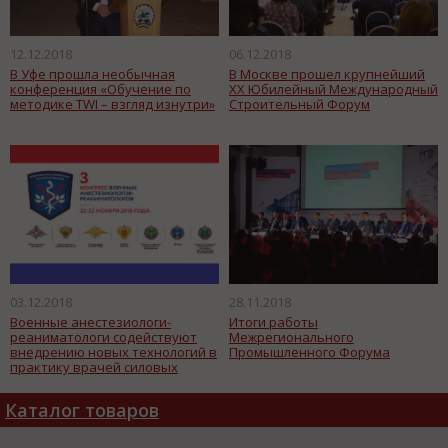
12.12.2018
06.12.2018
В Уфе прошла необычная
В Москве прошел крупнейший
конференция «Обучение по
XX Юбилейный Международный
методике TWI – взгляд изнутри»
Строительный Форум
03.12.2018
28.11.2018
Военные анестезиологи-
Итоги работы
реаниматологи содействуют
Межрегионального
внедрению новых технологий в
Промышленного Форума
практику врачей силовых
ведомств
Каталог товаров