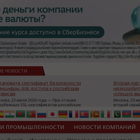
ЫЕ НОВОСТИ
тановите сертификат безопасности
Вторая пар
нцифры для доступа к российским
низкоорбит
рвисам
успешно вы
сква, 23 июля 2026 года — При отзыве
Москва, 20 и
рубежных SSL-сертификатов российские
второй сери
йты могут некорректно открываться в
аппаратов, к
остранных браузерах (Google Chrome,
масштабной 
fari, Edge и др.), а соединение с сервисами
группировки
жет отображаться как небезопасное.
интернет с 
ТИ ПРОМЫШЛЕННОСТИ
НОВОСТИ КОМПАНИЙ
которые ресурсы уже сообщили о
из ключевых
зможной недоступности и ошибках при
«Экономика 
дключении из-за отзывов сертификатов
трансформаци
ДИПЛОМЫ