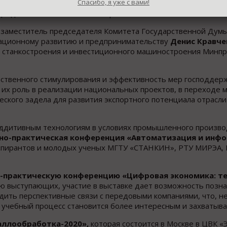
Спасибо, я уже с вами!
лад российского станкостроения в реализацию национальны
едседателя Коллегии Военно-промышленной комиссии РФ
Ол
л заместитель председателя Комитета Государственной Думы
вационному развитию и предпринимательству
Денис Кравче
а станкостроения и инвестиционного машиностроения Минп
рственного стимулирования и эффективность мер господдер
 их роль в реализации национальных проектов, в переходе
ского задела для развития экспортного потенциала отрасли
ддитивным технологиям в условиях промышленного произво
но-практическая конференция «Автоматизация и инф
аспирантов и молодых ученых МГТУ «СТАНКИН», РТУ МИРЭА, М
о-практическую конференцию «Цифровая экономика: те
ю выступающих, участие в выставке дает возможность позна
дить перспективные связи с передовыми компаниями, что, н
 А учебный процесс становится более интересным и захваты
ллooбработка-2020»,
которая состоится в Москве в ЦВК «