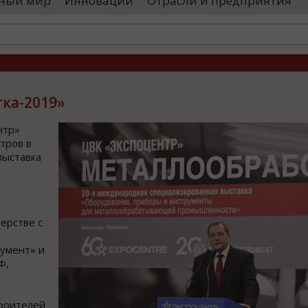
ный мир
Инновации
Отрасли и предприятия
остранными удостоверяющими центрами.
проводятся 
обы...
чего спутники
ка-2019»
нтр»
тров в
выставка
ерстве с
умент» и
Ф,
роителей