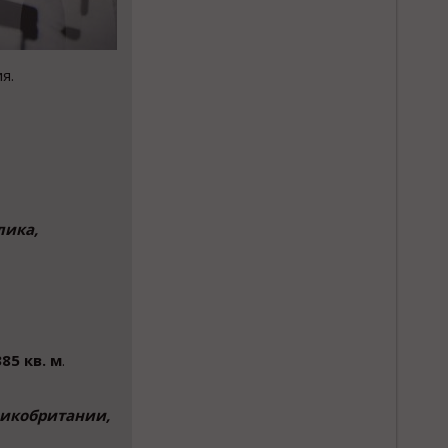
я.
лика,
385 кв. м
.
ликобритании,