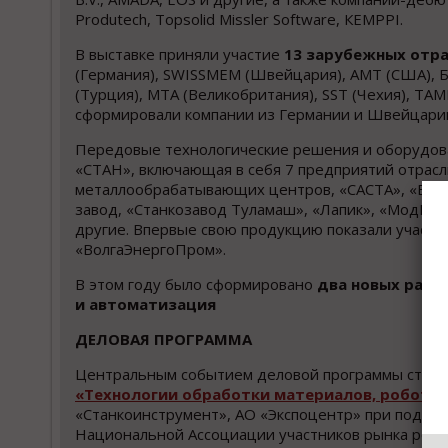
Produtech, Topsolid Missler Software, КЕMPPI.
В выставке приняли участие
13 зарубежных отр
(Германия), SWISSMEM (Швейцария), AMT (США), Бе
(Турция), MTA (Великобритания), SST (Чехия), TA
сформировали компании из Германии и Швейцари
Передовые технологические решения и oборудов
«СТАН», включающая в себя 7 предприятий отрасл
металлообрабатывающих центров, «САСТА», «ВНИ
завод, «Станкозавод Туламаш», «Лапик», «МодМаш
другие. Впервые свою продукцию показали участни
«ВолгаЭнергоПром».
В этом году было сформировано
два новых разд
и автоматизация
ДЕЛОВАЯ ПРОГРАММА
Центральным событием деловой программы стал
«Технологии обработки материалов, роботот
«Станкоинструмент», АО «Экспоцентр» при подд
Национальной Ассоциации участников рынка робот