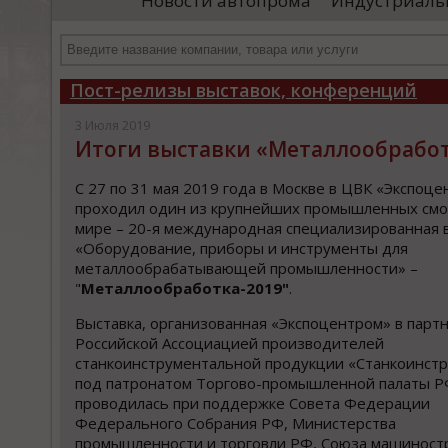
Новости автопрома
Индустриаль
департамента продаж и контрактации
ин
гражданского судостроения ...
Чт
Пост-релизы выставок, конференций
3 Июля 2019
Итоги выставки «Металлообработ
С 27 по 31 мая 2019 года в Москве в ЦВК «Экспоце
проходил один из крупнейших промышленных смо
мире – 20-я международная специализированная 
«Oборудование, приборы и инструменты для
металлообрабатывающей промышленности» –
"
Металлooбработка-2019"
.
Выставка, организованная «Экспоцентром» в партн
Российской Ассоциацией производителей
станкоинструментальной продукции «Станкоинстр
под патронатом Торгово-промышленной палаты Р
проводилась при поддержке Совета Федерации
Федерального Собрания РФ, Министерства
промышленности и торговли РФ, Союза машиност