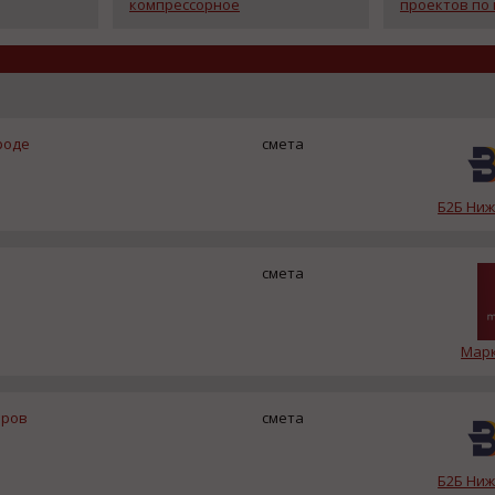
компрессорное
проектов по
оборудование» им. К.П.
Международ
Селезнёва.
ПМСОФТ
роде
смета
Б2Б Ни
смета
Марк
еров
смета
Б2Б Ни