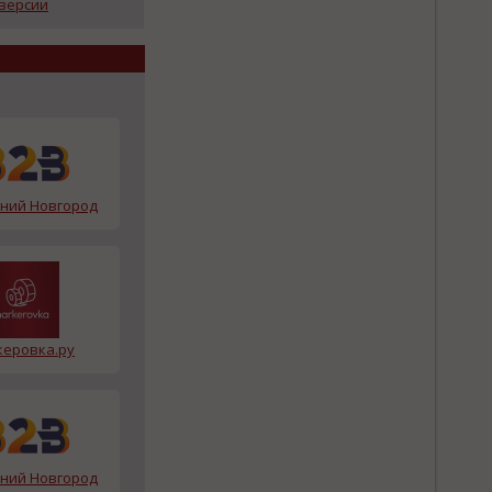
 версии
ной конференции
жний Новгород
еровка.ру
жний Новгород