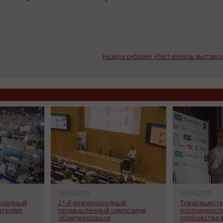
Назад к рубрике «Пост-релизы выставо
26.06.2019
26.06.2019
екордный
21-й международный
Товариществ
ателям!
промышленный симпозиум
осознанность
«Компрессоры и
сообщества 