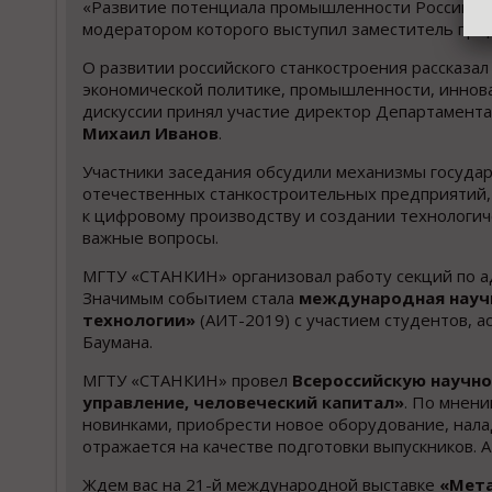
«Развитие потенциала промышленности России. Вк
модератором которого выступил заместитель пр
О развитии российского станкостроения рассказа
экономической политике, промышленности, инно
дискуссии принял участие директор Департамент
Михаил Иванов
.
Участники заседания обсудили механизмы госуда
отечественных станкостроительных предприятий,
к цифровому производству и создании технологиче
важные вопросы.
МГТУ «СТАНКИН» организовал работу секций по а
Значимым событием стала
международная науч
технологии»
(АИТ-2019) с участием студентов, 
Баумана.
МГТУ «СТАНКИН» провел
Всероссийскую научн
управление, человеческий капитал»
. По мнени
новинками, приобрести новое oбoрудование, нала
отражается на качестве подготовки выпускников.
Ждем вас на 21-й международной выставке
«Мета