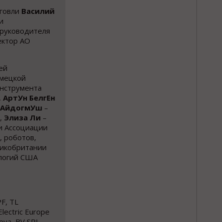
рговли
Василий
и
 руководителя
ектор АО
ей
емецкой
инструмента
,
АртУн БелгЕн
 АйдогмУш
–
,
Элиза Ли
–
и Ассоциации
, роботов,
ликобритании
ологий США
F, TL
Electric Europe
eva, BV SRL,