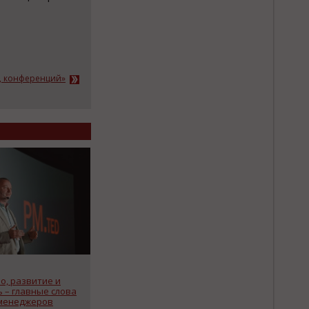
к, конференций»
о, развитие и
 – главные слова
менеджеров