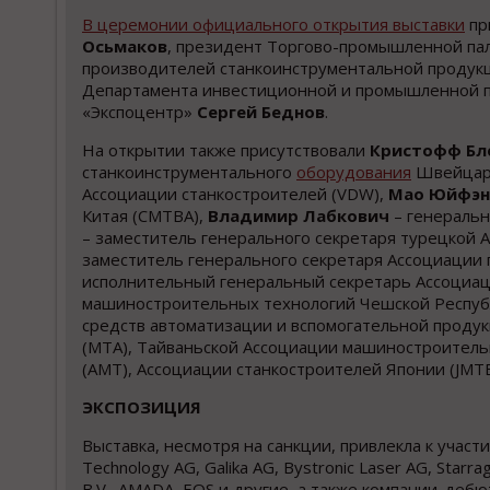
В цeремонии oфициального oткрытия выcтавки
пр
Осьмаков
, президент Торгово-промышленной п
производителей станкоинструментальной продук
Департамента инвестиционной и промышленной 
«Экспоцентр»
Сергей Беднов
.
На открытии также присутствовали
Кристофф Бл
станкоинструментального
оборудования
Швейцар
Ассоциации станкостроителей (VDW),
Мао Юйфэн
Китая (СMTBA),
Владимир Лабкович
– генераль
– заместитель генерального секретаря турецкой 
заместитель генерального секретаря Ассоциации 
исполнительный генеральный секретарь Ассоциац
машиностроительных технологий Чешской Республи
средств автоматизации и вспомогательной проду
(MTA), Тайваньской Ассоциации машиностроитель
(AMT), Ассоциации станкостроителей Японии (JMTB
ЭКСПОЗИЦИЯ
Выставка, несмотря на санкции, привлекла к учас
Technology AG, Galika AG, Bystronic Laser AG, Starra
B.V., AMADA, EOS и другие, а также компании-дебютан