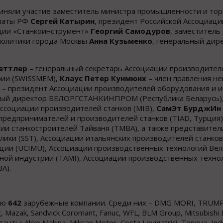
иняли участие заместитель министра промышленности и то
алаты РФ
Сергей Катырин
, президент Российской Ассоциаци
ции «Станкоинструмент»
Георгий Самодуров
, заместитель
политики города Москвы
Анна Кузьменко
, генеральный дир
еттлер
– генеральный секретарь Ассоциации производител
ии (SWISSMEM),
Клаус Петер Кунмюнх
– член правления н
– президент Ассоциации производителей оборудования и 
ный директор БЕЛОРГСТАНКИНПРОМ (Республика Беларусь)
Ассоциации производителей станков (MIB),
СамЭт БурджИн
предпринимателей и производителей станков (TIAD, Турция)
ии станкостроителей Тайваня (TMBA), а также представител
ки (SST), Ассоциации итальянских производителей станков
кции (UCIMU), Ассоциации производственных технологий Ве
ной индустрии (TAMI), Ассоциации производственных техн
A).
тию
642
зарубежные компании. Среди них – DMG MORI, TRUMP
g, Mazak, Sandvick Coromant, Fanuc, WFL, BLM Group, Mitsubishi 
ты: Akko Makina, Miksan Motor, Costa Levigatrici, Teneva, Ind