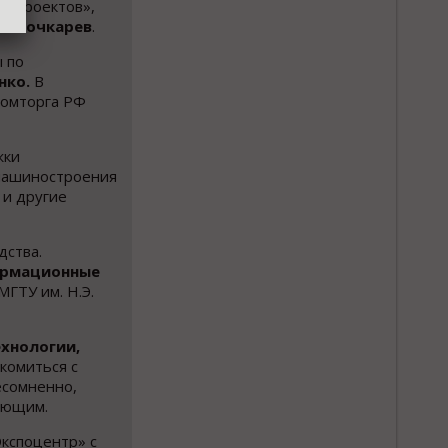
х проектов»,
ег Бочкарев
.
 по
нко.
В
ромторга РФ
жки
 машиностроения
 и другие
дства.
ормационные
ГТУ им. Н.Э.
хнологии,
комиться с
есомненно,
вающим.
Экспоцентр» с