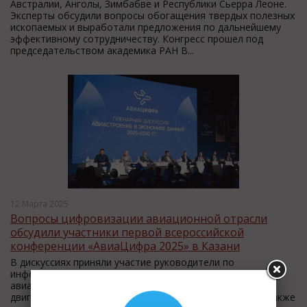
Австралии, Анголы, Зимбабве и Республики Сьерра Леоне.
Эксперты обсудили вопросы обогащения твердых полезных
ископаемых и выработали предложения по дальнейшему
эффективному сотрудничеству. Конгресс прошел под
председательством академика РАН В...
12 Марта 2025
Вопросы цифровизации авиационной отрасли
обсудили участники первой всероссийской
конференции «АвиаЦифра 2025» в Казани
В дискуссиях приняли участие руководители по
информационным технологиям Объединенной
авиастроительной корпорации, Объединенной
двигателестроительной корпорации, «РТ-Информ», а также