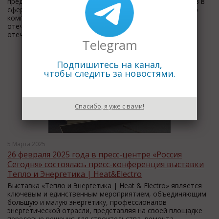
представители отечественных компаний-разработчиков в
сфере IT. Госкорпорация Ростех и входящие в ее контур
компании, включая ОАК, сегодня активно внедряют
отечественные IT-продукты, ищут надежные
отечественные решен...
Telegram
Подпишитесь на канал,
чтобы следить за новостями.
Спасибо, я уже с вами!
5 Марта 2025
26 февраля 2025 года в пресс-центре «Россия
Сегодня» состоялась пресс-конференция выставки
Тепло и Энергетика | Heat&Electro
Выставка «Тепло и Энергетика | Heat & Electro» является
ключевым и единственным мероприятием, объединяющим
большую и малую энергетику, профессионалов
энергетической отрасли, представляя на своей площадке
передовые решения для строительства, ремонта,