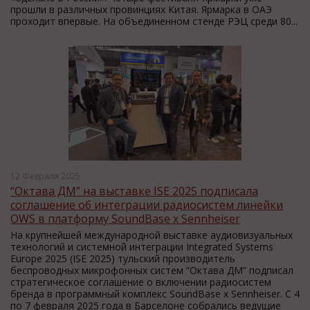
прошли в различных провинциях Китая. Ярмарка в ОАЭ
проходит впервые. На объединенном стенде РЭЦ среди 80...
12 Февраля 2025
“Октава ДМ” на выставке ISE 2025 подписала
соглашение об интеграции радиосистем линейки
OWS в платформу SoundBase x Sennheiser
На крупнейшей международной выставке аудиовизуальных
технологий и системной интеграции Integrated Systems
Europe 2025 (ISE 2025) тульский производитель
беспроводных микрофонных систем “Октава ДМ” подписал
стратегическое соглашение о включении радиосистем
бренда в программный комплекс SoundBase x Sennheiser. С 4
по 7 февраля 2025 года в Барселоне собрались ведущие