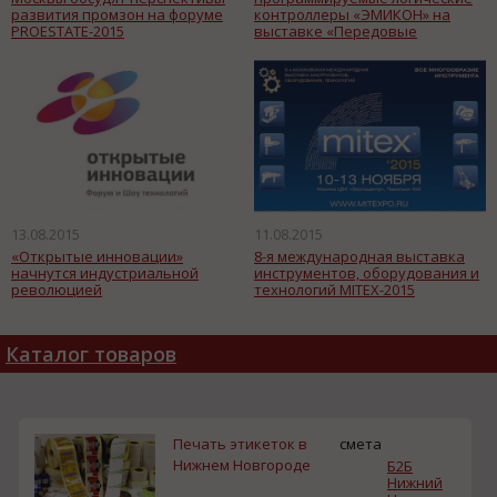
развития промзон на форуме
контроллеры «ЭМИКОН» на
PROESTATE-2015
выставке «Передовые
Технологии Автоматизации.
ПТА-2015»
13.08.2015
11.08.2015
«Открытые инновации»
8-я международная выставка
начнутся индустриальной
инструментов, оборудования и
революцией
технологий MITEX-2015
Каталог товаров
Печать этикеток в
смета
Нижнем Новгороде
Б2Б
Нижний