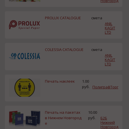
Новгород
PROLUX CATALOGUE
смета
ANIL
KAGIT
LTD
COLESSIA CATALOGUE
смета
ANIL
KAGIT
LTD
Печать наклеек
1.00
руб.
ПолиграфТорг
Печать на пакетах
10.00
в Нижнем Новгород
руб.
Б2Б
Нижний
е
Новгород