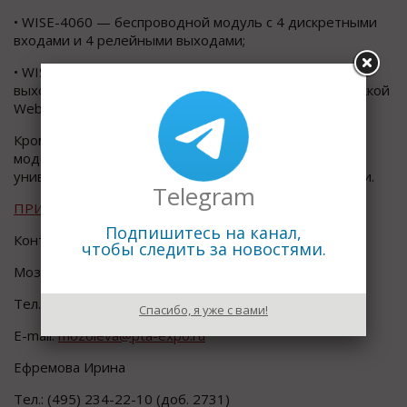
• WISE-4060 — беспроводной модуль с 4 дискретными
входами и 4 релейными выходами;
• WISE-4012E — беспроводной модуль с 6 входами/
выходами для разработчиков с опциальной поддержкой
WebAccess.
Кроме того, в ближайшее время ожидается выпуск
модели WISE-4012 — беспроводного модуля с 4
универсальными входами и 2 дискретными выходами.
Telegram
ПРИГЛАСИТЕЛЬНЫЙ БИЛЕТ
Подпишитесь на канал,
Контакты организаторов:
чтобы следить за новостями.
Мозолева Елена
Тел. +7 (495) 234-22-10
Спасибо, я уже с вами!
E-mail:
mozoleva@pta-expo.ru
Ефремова Ирина
Тел.: (495) 234-22-10 (доб. 2731)