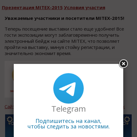
Презентация MITEX-2015
Условия участия
Уважаемые участники и посетители MITEX-2015!
Теперь посещение выставки стало еще удобнее! Все
гости экспозиции могут заблаговременно получить
электронный бейдж на сайте MITEX, что позволяет
пройти на выставку, минуя стойку регистрации, и
значительно экономит время.
Telegram
Сайт MITEX
Страница в Facebook
Электронный бейдж
Подпишитесь на канал,
чтобы следить за новостями.