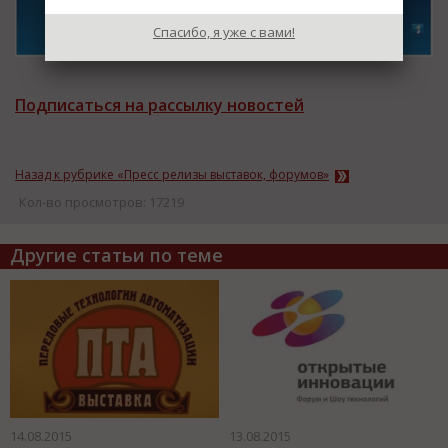
Спасибо, я уже с вами!
Подписаться на рассылку новостей
Назад к рубрике «Пресс релизы выставок, форумов»
Кол-во просмотров: 17219
Другие статьи по теме
14.08.2015
13.08.2015