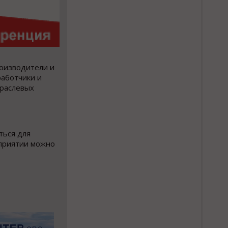
роизводители и
работчики и
траслевых
ться для
оприятии можно