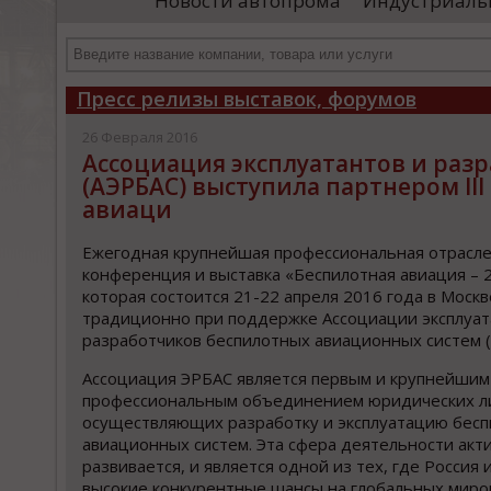
Новости автопрома
Индустриаль
департамента продаж и контрактации
ин
гражданского судостроения ...
Чт
Пресс релизы выставок, форумов
26 Февраля 2016
Ассоциация эксплуатантов и раз
(АЭРБАС) выступила партнером I
авиаци
Ежегодная крупнейшая профессиональная отрасл
конференция и выставка «Беспилотная авиация – 
которая состоится 21-22 апреля 2016 года в Моск
традиционно при поддержке Ассоциации эксплуат
разработчиков беспилотных авиационных систем (
Ассоциация ЭРБАС является первым и крупнейшим
профессиональным объединением юридических л
осуществляющих разработку и эксплуатацию бес
авиационных систем. Эта сфера деятельности акт
развивается, и является одной из тех, где Россия 
высокие конкурентные шансы на глобальных мир