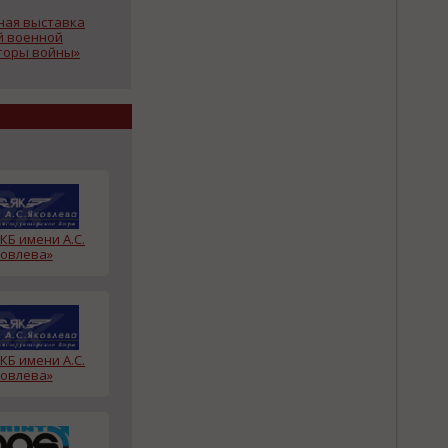
ая выставка
й военной
торы войны»
КБ имени А.С.
овлева»
КБ имени А.С.
овлева»