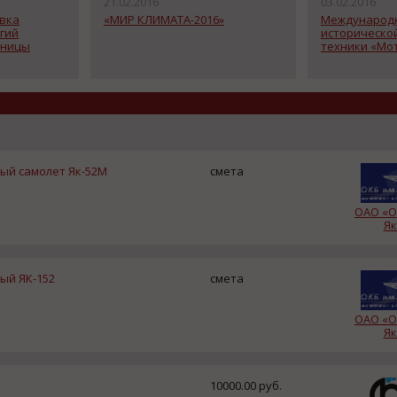
21.02.2016
03.02.2016
авка
«МИР КЛИМАТА-2016»
Международн
гий
историческо
аницы
техники «Мо
ый самолет Як-52М
смета
ОАО «О
Як
ый ЯК-152
смета
ОАО «О
Як
10000.00 руб.