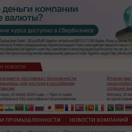
ЫЕ НОВОСТИ
тановите сертификат безопасности
Вторая пар
нцифры для доступа к российским
низкоорбит
рвисам
успешно вы
сква, 23 июля 2026 года — При отзыве
Москва, 20 и
рубежных SSL-сертификатов российские
второй сери
йты могут некорректно открываться в
аппаратов, к
остранных браузерах (Google Chrome,
масштабной 
fari, Edge и др.), а соединение с сервисами
группировки
жет отображаться как небезопасное.
интернет с 
ТИ ПРОМЫШЛЕННОСТИ
НОВОСТИ КОМПАНИЙ
которые ресурсы уже сообщили о
из ключевых
зможной недоступности и ошибках при
«Экономика 
дключении из-за отзывов сертификатов
трансформаци
ДИПЛОМЫ