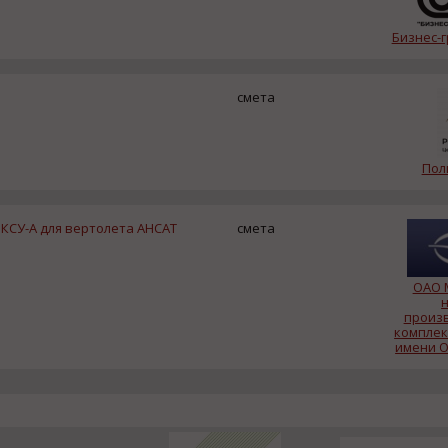
Бизнес-
смета
Пол
КСУ-А для вертолета АНСАТ
смета
ОАО 
произ
комплек
имени О