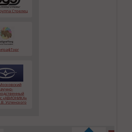
группа Стрелец
играфТорг
Московский
научно-
водственный
с «АВИОНИКА»
.В. Успенского