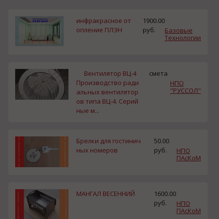
инфракрасное от
1900.00
опление ПЛЭН
руб.
Базовые
Технологии
Вентилятор ВЦ-4
смета
Производство ради
НПО
"РУССОЛ"
альных вентилятор
ов типа ВЦ-4. Серий
ные м...
Брелки для гостинич
50.00
ных номеров
руб.
НПО
ПАсКоМ
МАНГАЛ ВЕСЕННИЙ
1600.00
руб.
НПО
ПАсКоМ