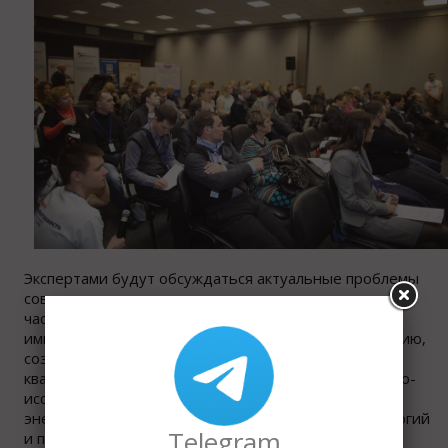
Экспертами будут обсуждаться актуальные проблемы
современного холодильного машиностроения, в
частности, средства противодействия
импортозависимости по холодильному оборудованию,
создание отраслевой системы профессиональных
квалификаций, меры поддержки профильных научно-
исследовательских разработок, внедрение
энергосберегающих и экологически чистых технологий
Telegram
и прочие важные для отрасли вопросы.