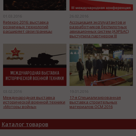
01.03.2016
26.02.2016
Retexpo 2016: выставка
Ассоциация эксплуатантов и
розничных технологий
разработчиков беспилотных
расширяет свои границы
авиационных систем (АЭРБАС)
выступила партнером III
международной конференции
«Беспилотная авиаци
03.02.2016
19.01.2016
Международная выставка
17-я Специализированная
исторической военной техники
выставка строительных
«Моторы войны»
материалов ОСМ 2016
Каталог товаров