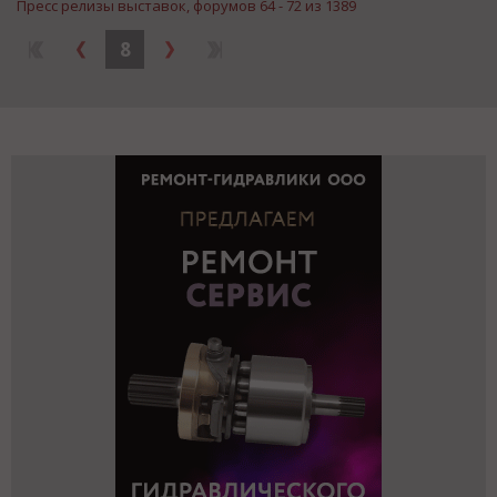
Пресс релизы выставок, форумов 64 - 72 из 1389
8