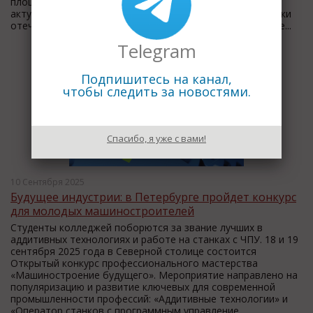
площадкой, посвященной вопросам формирования
актуальной промышленной повестки в России, поддержки
отечественных производителей и повышения их конкуре...
Telegram
Подпишитесь на канал,
чтобы следить за новостями.
Спасибо, я уже с вами!
10 Сентября 2025
Будущее индустрии: в Петербурге пройдет конкурс
для молодых машиностроителей
Студенты колледжей поборются за звание лучших в
аддитивных технологиях и работе на станках с ЧПУ. 18 и 19
сентября 2025 года в Северной столице состоится
Открытый конкурс профессионального мастерства
«Машиностроение будущего». Мероприятие направлено на
популяризацию и развитие ключевых для современной
промышленности профессий: «Аддитивные технологии» и
«Оператор станков с программным управление...