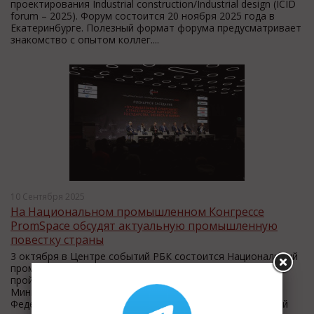
проектирования Industrial construction/Industrial design (ICID
forum – 2025). Форум состоится 20 ноября 2025 года в
Екатеринбурге. Полезный формат форума предусматривает
знакомство с опытом коллег....
10 Сентября 2025
На Национальном промышленном Конгрессе
PromSpace обсудят актуальную промышленную
повестку страны
3 октября в Центре событий РБК состоится Национальный
промышленный Конгресс «PromSpace». Мероприятие
пройдет при официальной поддержке и участии
Министерства промышленности и торговли Российской
Федерации. Конгресс выступает открытой дискуссионной