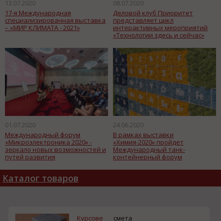
13.07.2020
08.07.2020
17-я Международная
Деловой клуб Приоритет
специализированная выставка
представляет цикл
– «МИР КЛИМАТА - 2021»
интерактивных мероприятий
«Технологии здесь и сейчас»
01.07.2020
24.06.2020
Международный форум
В рамках выставки
«Микроэлектроника 2020» -
«Химия-2020» пройдет
зеркало новых возможностей и
Международный танк-
путей развития
контейнерный форум
радиоэлектронной
промышленности
Каталог товаров
Курсове
смета