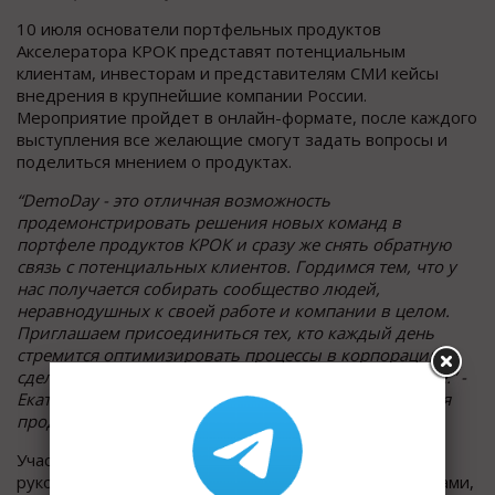
10 июля основатели портфельных продуктов
Акселератора КРОК представят потенциальным
клиентам, инвесторам и представителям СМИ кейсы
внедрения в крупнейшие компании России.
Мероприятие пройдет в онлайн-формате, после каждого
выступления все желающие смогут задать вопросы и
поделиться мнением о продуктах.
“DemoDay - это отличная возможность
продемонстрировать решения новых команд в
портфеле продуктов КРОК и сразу же снять обратную
связь с потенциальных клиентов. Гордимся тем, что у
нас получается собирать сообщество людей,
неравнодушных к своей работе и компании в целом.
Приглашаем присоединиться тех, кто каждый день
стремится оптимизировать процессы в корпорации,
сделать ее эффективнее, а жизнь коллег комфортнее.” -
Екатерина Мелькова, руководитель группы развития
продуктовых
инноваций
КРОК.
Участие будет полезно собственникам бизнеса,
руководителям по ИТ, маркетингу и работе с клиентами,