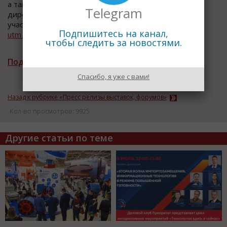
а также коммерческим, операционным и финансовым
Telegram
директорам. Узнать подробнее и оставить заявку на
участие можно на сайте:
http://demoday.croc.ru/?
Подпишитесь на канал,
utm_source=public
чтобы следить за новостями.
Подписаться на рассылку новостей
Спасибо, я уже с вами!
Назад к рубрике «Пресс релизы выставок, форумов»
Кол-во просмотров: 9925
Другие статьи по теме