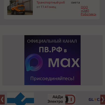
Транспортный роб
смета
от T7.4 Гонец
ООО
«СМП
Роботикс»