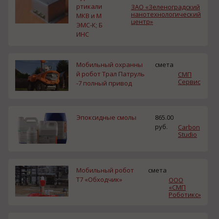
ртикали
ЗАО «Зеленоградский
нанотехнологический
МКВ и М
центр»
ЭМС-К; Б
ИНС
Мобильный охранны
смета
й робот Трал Патруль
СМП
Сервис
-7 полный привод
Эпоксидные смолы
865.00
руб.
Carbon
Studio
Мобильный робот
смета
Т7 «Обходчик»
ООО
«СМП
Роботикс»