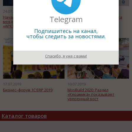
24.07.2019
17.07.2019
Telegram
Началась подготовка
17 международная выставка
международной конференции
«ChipEXPO — 2019»
«АРКТИКА-2020»
Подпишитесь на канал,
чтобы следить за новостями.
Спасибо, я уже с вами!
17.07.2019
10.07.2019
Бизнес–форум 1С:ERP 2019
MosBuild 2020: Раздел
«Керамика» показывает
уверенный рост
Каталог товаров