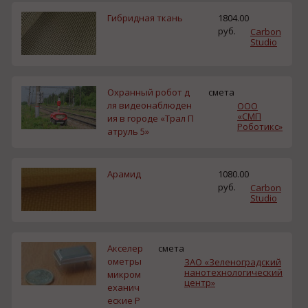
Гибридная ткань
1804.00
руб.
Carbon
Studio
Охранный робот д
смета
ля видеонаблюден
ООО
«СМП
ия в городе «Трал П
Роботикс»
атруль 5»
Арамид
1080.00
руб.
Carbon
Studio
Акселер
смета
ометры
ЗАО «Зеленоградский
нанотехнологический
микром
центр»
еханич
еские Р