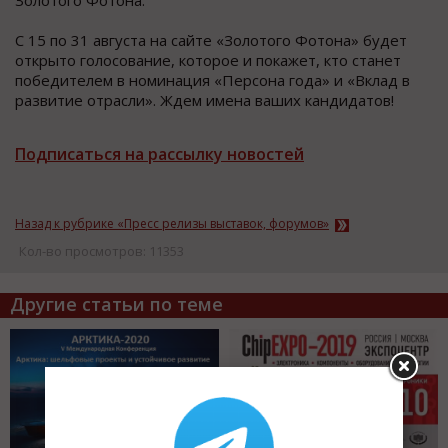
С 15 по 31 августа на сайте «Золотого Фотона» будет
открыто голосование, которое и покажет, кто станет
победителем в номинация «Персона года» и «Вклад в
развитие отрасли». Ждем имена ваших кандидатов!
Подписаться на рассылку новостей
Назад к рубрике «Пресс релизы выставок, форумов»
Кол-во просмотров: 11353
Другие статьи по теме