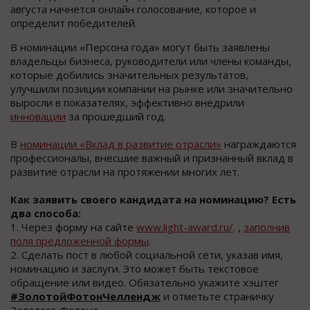
августа начнется онлайн голосование, которое и
определит победителей.
В номинации «Персона года» могут быть заявлены
владельцы бизнеса, руководители или члены команды,
которые добились значительных результатов,
улучшили позиции компании на рынке или значительно
выросли в показателях, эффективно внедрили
инновации
за прошедший год.
В
номинации «Вклад в развитие отрасли»
награждаются
профессионалы, внесшие важный и признанный вклад в
развитие отрасли на протяжении многих лет.
Как заявить своего кандидата на номинацию? Есть
два способа:
1. Через форму на сайте
www.light-award.ru/
. ,
заполнив
поля предложенной формы
.
2. Сделать пост в любой социальной сети, указав имя,
номинацию и заслуги. Это может быть текстовое
обращение или видео. Обязательно укажите хэштег
#ЗолотойФотонЧеллендж
и отметьте страничку
Золотого Фотона.