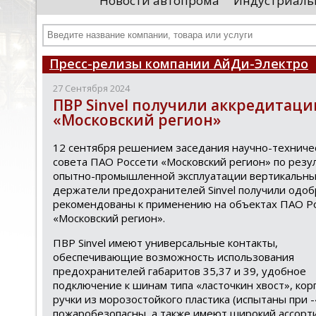
Новости автопрома
Индустриаль
департамента продаж и контрактации
ин
гражданского судостроения ...
Чт
Пресс-релизы компании АйДи-Электро
27 Сентября 2024
ПВР Sinvel получили аккредитаци
«Московский регион»
12 сентября решением заседания научно-техниче
совета ПАО Россети «Московский регион» по резу
опытно-промышленной эксплуатации вертикальн
держатели предохранителей Sinvel получили одоб
рекомендованы к применению на объектах ПАО Р
«Московский регион».
ПВР Sinvel имеют универсальные контакты,
обеспечивающие возможность использования
предохранителей габаритов 35,37 и 39, удобное
подключение к шинам типа «ласточкин хвост», кор
ручки из морозостойкого пластика (испытаны при -4
пожаробезопасны, а также имеют широкий ассорт