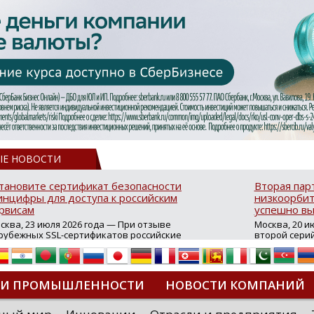
ЫЕ НОВОСТИ
тановите сертификат безопасности
Вторая пар
нцифры для доступа к российским
низкоорбит
рвисам
успешно вы
сква, 23 июля 2026 года — При отзыве
Москва, 20 и
рубежных SSL-сертификатов российские
второй сери
йты могут некорректно открываться в
аппаратов, к
остранных браузерах (Google Chrome,
масштабной 
fari, Edge и др.), а соединение с сервисами
группировки
жет отображаться как небезопасное.
интернет с 
ТИ ПРОМЫШЛЕННОСТИ
НОВОСТИ КОМПАНИЙ
которые ресурсы уже сообщили о
из ключевых
зможной недоступности и ошибках при
«Экономика 
дключении из-за отзывов сертификатов
трансформаци
ДИПЛОМЫ