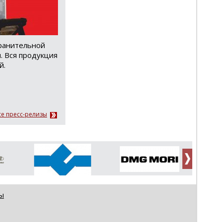
хранительной
. Вся продукция
й.
се пресс-релизы
ы