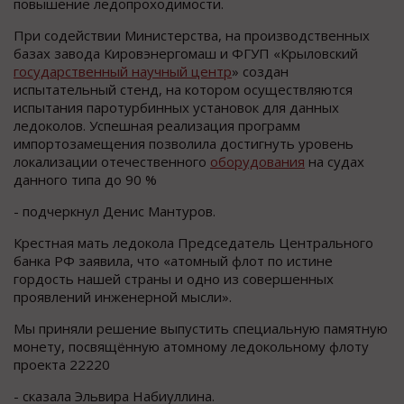
повышение ледопроходимости.
При содействии Министерства, на производственных
базах завода Кировэнергомаш и ФГУП «Крыловский
государственный научный центр
» создан
испытательный стенд, на котором осуществляются
испытания паротурбинных установок для данных
ледоколов. Успешная реализация программ
импортозамещения позволила достигнуть уровень
локализации отечественного
оборудования
на судах
данного типа до 90 %
- подчеркнул Денис Мантуров.
Крестная мать ледокола Председатель Центрального
банка РФ заявила, что «атомный флот по истине
гордость нашей страны и одно из совершенных
проявлений инженерной мысли».
Мы приняли решение выпустить специальную памятную
монету, посвящённую атомному ледокольному флоту
проекта 22220
- сказала Эльвира Набиуллина.