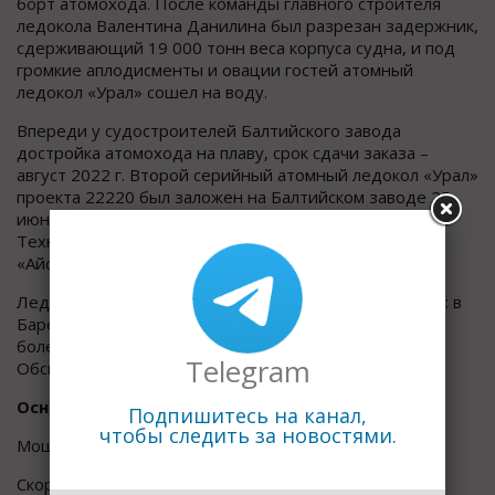
борт атомохода. После команды главного строителя
ледокола Валентина Данилина был разрезан задержник,
сдерживающий 19 000 тонн веса корпуса судна, и под
громкие аплодисменты и овации гостей атомный
ледокол «Урал» сошел на воду.
Впереди у судостроителей Балтийского завода
достройка атомохода на плаву, срок сдачи заказа –
август 2022 г. Второй серийный атомный ледокол «Урал»
проекта 22220 был заложен на Балтийском заводе 25
июня 2016 года по заказу Госкорпорации «
Росатом
».
Технический проект атомохода был разработан ЦКБ
«Айсберг» в 2009 году.
Ледокол будет работать в западном районе Арктики: в
Баренцевом, Печорском и Карском морях, а также на
более мелководных участках устья Енисея и районе
Telegram
Обской губы.
Основные характеристики судна:
Подпишитесь на канал,
чтобы следить за новостями.
Мощность: 60 МВт (на валах);
Скорость хода: 22 узла (по чистой воде);