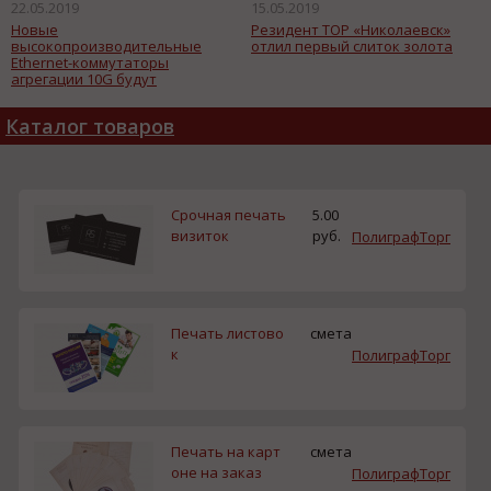
22.05.2019
15.05.2019
Новые
Резидент ТОР «Николаевск»
высокопроизводительные
отлил первый слиток золота
Ethernet-коммутаторы
агрегации 10G будут
производить в Москве
Каталог товаров
Срочная печать
5.00
визиток
руб.
ПолиграфТорг
Печать листово
смета
к
ПолиграфТорг
Печать на карт
смета
оне на заказ
ПолиграфТорг