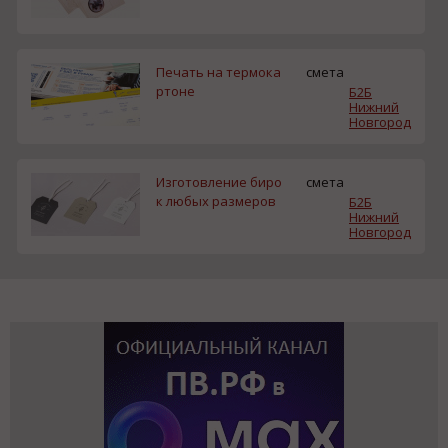
Печать на термока
смета
ртоне
Б2Б
Нижний
Новгород
Изготовление биро
смета
к любых размеров
Б2Б
Нижний
Новгород