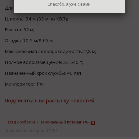
Спасибо, я уже с вами!
Длина: 173,3 м (160 м по КВЛ);
Ширина: 34 м (33 м по КВЛ);
Высота: 52 м;
Осадка: 10,5 м/8,65 м;
Максимальная ледопроходимость: 2,8 м;
Полное водоизмещение: 33 540 т;
Назначенный срок службы: 40 лет.
Минпромторг РФ
Подписаться на рассылку новостей
Назад к рубрике «Региональный потенциал»
Кол-во просмотров: 12251