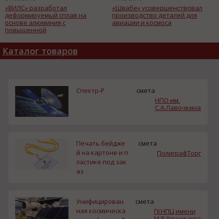
«ВИЛС» разработал
«Швабе» усовершенствовал
деформируемый сплав на
производство деталей для
основе алюминия с
авиации и космоса
повышенной
электропроводностью
Каталог товаров
Спектр-Р
смета
НПО им.
С.А.Лавочкина
Печать бейдже
смета
й на картоне и п
ПолиграфТорг
ластике под зак
аз
Унифицирован
смета
ная космическа
ГКНПЦ имени
М.В.Хруничева