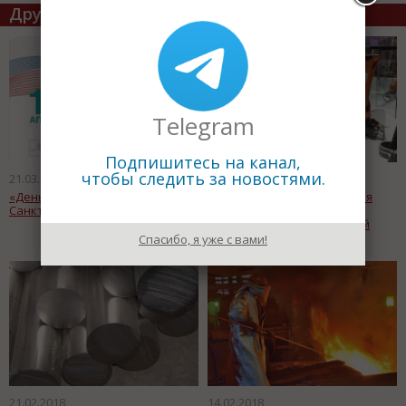
Другие статьи по теме
Telegram
Подпишитесь на канал,
чтобы следить за новостями.
21.03.2018
16.03.2018
«День решений Фаствел» v.6.0 в
HANNOVER MESSE – ведущая
Санкт-Петербурге
международная выставка
промышленных технологий
Спасибо, я уже с вами!
21.02.2018
14.02.2018