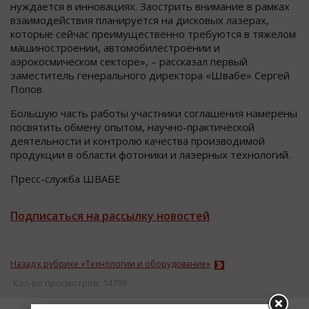
нуждается в инновациях. Заострить внимание в рамках
взаимодействия планируется на дисковых лазерах,
которые сейчас преимущественно требуются в тяжелом
машиностроении, автомобилестроении и
аэрокосмическом секторе», – рассказал первый
заместитель генерального директора «Швабе» Сергей
Попов.
Большую часть работы участники соглашения намерены
посвятить обмену опытом, научно-практической
деятельности и контролю качества производимой
продукции в области фотоники и лазерных технологий.
Пресс-служба ШВАБЕ
Подписаться на рассылку новостей
Назад к рубрике «Технологии и оборудование»
Кол-во просмотров: 14769