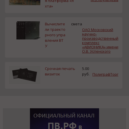
я платформа «Я
хта»
Вычислите
смета
ли траекто
ОАО Московский
научно-
рного упра
производственный
вления ВТ
комплекс
У
«АВИОНИКА» имени
О.В. Успенского
Срочная печать
5.00
визиток
руб.
ПолиграфТорг