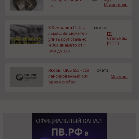
ЧЗТ
Магистраль
ля
В Компании ГП Ста
смета
льмаш Вы можете к
ГП
Стальмаш
упить круг стально
[ООО]
й 30Х диаметр от 1
0мм до 330...
Якорь ПДСБ 855 - сба
смета
лансированный с як
Метмаш
орной скобой