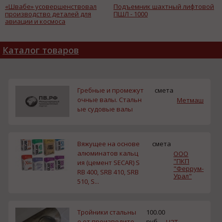
«Швабе» усовершенствовал
Подъемник шахтный лифтовой
производство деталей для
ПШЛ - 1000
авиации и космоса
Каталог товаров
Гребные и промежут
смета
очные валы. Стальн
Метмаш
ые судовые валы
Вяжущее на основе
смета
алюминатов кальц
ООО
"ПКП
ия (цемент SECAR) S
"Феррум-
RB 400, SRB 410, SRB
Урал"
510, S...
Тройники стальны
100.00
е от производите
руб.