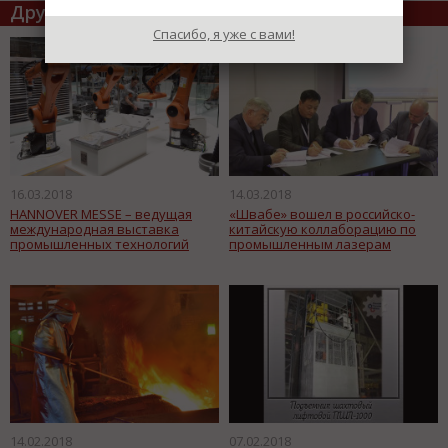
Другие статьи по теме
Спасибо, я уже с вами!
16.03.2018
14.03.2018
HANNOVER MESSE – ведущая
«Швабе» вошел в российско-
международная выставка
китайскую коллаборацию по
промышленных технологий
промышленным лазерам
14.02.2018
07.02.2018