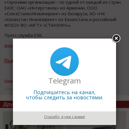
сторонами организации – по одной от каждой из стран
ЕАЭС: ОАО «Интерстанок» из Армении, ООО
«СоюзСтанкоИнжиниринг» из Беларуси, АО «НК
«Казахстан Инжиниринг» из Казахстана и российский
ФГБОУ ВО «МГТУ «СТАНКИН»».
Пресс служба ЕЭК
www.eurasiancommission.org
Подписаться на рассылку новостей
Telegram
Назад к рубрике «Технологии и оборудование»
Кол-во просмотров: 17384
Подпишитесь на канал,
чтобы следить за новостями.
Другие статьи по теме
Спасибо, я уже с вами!