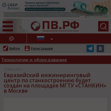
АЖНЫЕ НОВОСТИ
Войти
Регистрация
Технологии и оборудование
17 Мая 2017
Евразийский инжиниринговый
центр по станкостроению будет
создан на площадке МГТУ «СТАНКИН»
в Москве