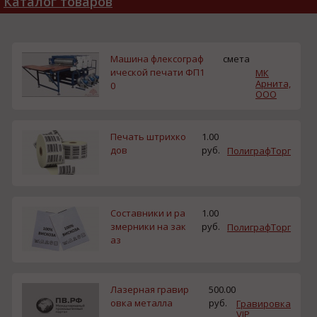
Каталог товаров
Машина флексограф
смета
ической печати ФП1
МК
Арнита,
0
ООО
Печать штрихко
1.00
дов
руб.
ПолиграфТорг
Составники и ра
1.00
змерники на зак
руб.
ПолиграфТорг
аз
Лазерная гравир
500.00
овка металла
руб.
Гравировка
VIP