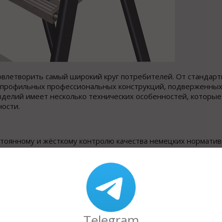
влетворить самый широкий круг потребителей. От стандарт
зкопрофильных профессиональных конструкций, подверженных
зделий имеет несколько технических особенностей, которые
ости.
тоянному и жёсткому контролю качества немецких норматив
еотъемлемым атрибутом данного ассортимента, эти стремянк
 работ. Ошибается тот, кто считает, что все лестницы один
а оснащена системой Мульти-Грип, которая в силу своей уни
нная система предполагает дополнительную большую склады
фиксируется на удобной высоте. Вся система вмонтирована в
ого лишнего объёма в собранном состоянии. Дополнительны
то значительно снимает напряжение со ступней ног. Размер
Telegram
астмассовых вёдер. Можно уверенно сказать, что такая стр