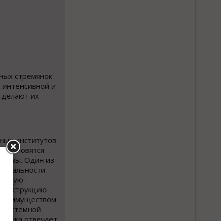
ных стремянок
 интенсивной и
 делают их
ных институтов.
и становятся
аковы. Один из
версальности
ваемую
 конструкцию
м преимуществом
ы системной
емянка отвечает