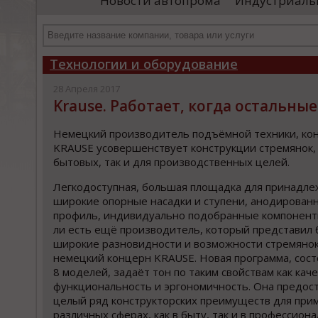
Новости автопрома
Индустриаль
департамента продаж и контрактации
ин
гражданского судостроения ...
Чт
Технологии и оборудование
28 Апреля 2017
Krause. Работает, когда остальные
Немецкий производитель подъёмной техники, ко
KRAUSE усовершенствует конструкции стремянок, 
бытовых, так и для производственных целей.
Легкодоступная, большая площадка для принадле
широкие опорные насадки и ступени, анодирован
профиль, индивидуально подобранные компонент
ли есть ещё производитель, который представил 
широкие разновидности и возможности стремянок
немецкий концерн KRAUSE. Новая программа, сос
8 моделей, задаёт тон по таким свойствам как каче
функциональность и эргономичность. Она предос
целый ряд конструкторских преимуществ для при
различных сферах, как в быту, так и в профессион