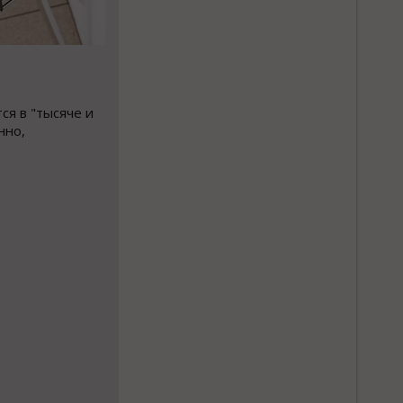
ся в "тысяче и
нно,