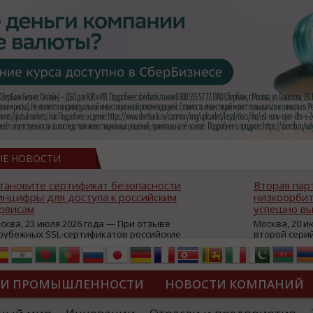
ЫЕ НОВОСТИ
тановите сертификат безопасности
Вторая пар
нцифры для доступа к российским
низкоорбит
рвисам
успешно вы
сква, 23 июля 2026 года — При отзыве
Москва, 20 и
рубежных SSL-сертификатов российские
второй сери
йты могут некорректно открываться в
аппаратов, к
остранных браузерах (Google Chrome,
масштабной 
fari, Edge и др.), а соединение с сервисами
группировки
жет отображаться как небезопасное.
интернет с 
ТИ ПРОМЫШЛЕННОСТИ
НОВОСТИ КОМПАНИЙ
которые ресурсы уже сообщили о
из ключевых
зможной недоступности и ошибках при
«Экономика 
дключении из-за отзывов сертификатов
трансформаци
ДИПЛОМЫ