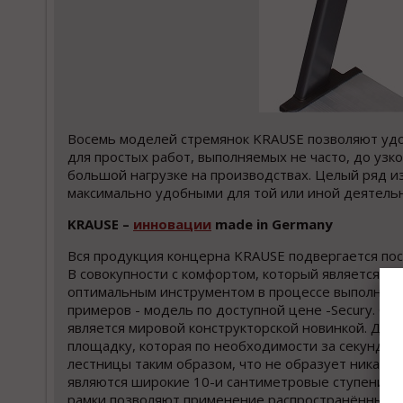
Восемь моделей стремянок KRAUSE позволяют удо
для простых работ, выполняемых не часто, до у
большой нагрузке на производствах. Целый ряд и
максимально удобными для той или иной деятельн
KRAUSE
–
инновации
made
in
Germany
Вся продукция концерна KRAUSE подвергается пос
В совокупности с комфортом, который является н
оптимальным инструментом в процессе выполнения
примеров - модель по доступной цене -Secury. Он
является мировой конструкторской новинкой. Да
площадку, которая по необходимости за секунды 
лестницы таким образом, что не образует никак
являются широкие 10-и сантиметровые ступени, ч
рамки позволяют применение распространённых пл