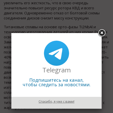
увеличить его жесткость, что в свою очередь
значительно повысит ресурс ротора КВД и всего
двигателя. Одновременно отказ от болтовой схемы
соединения дисков снизит массу конструкции.
Титановые сплавы на основе орто-фазы Ti2NbAl и
технологию изготовления деталей из них кроме России
освоили четыре страны: США, Китай, Япония и Франция.
Замена жаропрочных сплавов на основе титана, никеля и
железа на алюминиды титана (Ti3Al, TiAl, Ti2NbAl) может
позволить снизить массу для статорных деталей на 20-
40%, а для роторных – в дополнение к этому уменьшить
нагрузки от инерционных сил, следствием чего будет
повышение мощности, экономичности и ресурса
Telegram
двигателя. Применение интерметаллидов титана даст
возможность повысить на 100-200ºС рабочие
Подпишитесь на канал,
температуры деталей по сравнению с деталями,
чтобы следить за новостями.
изготовленными из титановых конструкционных
сплавов. Важным преимуществом для авиационного
моторостроения является пожаробезопасность
Спасибо, я уже с вами!
титановых интерметаллидных сплавов по сравнению с
жаропрочными титановыми сплавами.