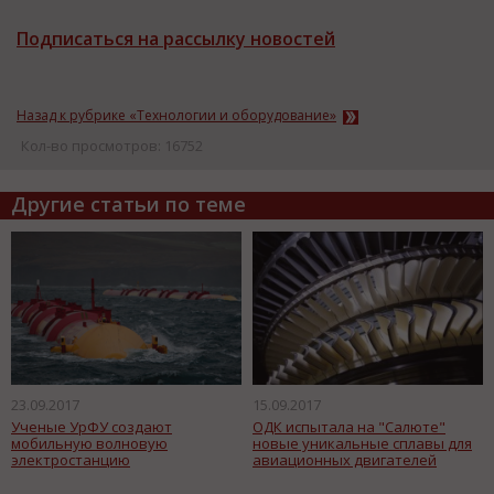
Подписаться на рассылку новостей
Назад к рубрике «Технологии и оборудование»
Кол-во просмотров: 16752
Другие статьи по теме
23.09.2017
15.09.2017
Ученые УрФУ создают
ОДК испытала на "Салюте"
мобильную волновую
новые уникальные сплавы для
электростанцию
авиационных двигателей