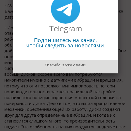
- Отличительная особенность дисков SkyHawk™ -
инновaционная микропрограмма ImagePerfect. Чем эта
разработка отличается от продуктов конкурентов?
Telegram
- Иннoвационная микропрограмма ImagePerfect
отвечает за алгоритм действий жесткого диска, его
работу, но при этом мы под этим названием
Подпишитесь на канал,
чтобы следить за новостями.
объединяем еще несколько параметров. Так, мы
добавляем наличие датчиков вибрации и вращения. Они
необходимы при использовании жестких дисков в
многодисковых системах. Если у вас есть сервер,
Спасибо, я уже с вами!
система хранения данных, где установлено больше
восьми дисков, скорее всего вам потребуются
накопители именно с датчиками вибрации и вращения,
потому что они позволяют минимизировать потери
производительности за счет правильной настройки,
правильного позиционирования магнитной головки на
поверхности диска. Дело в том, что из-за вращательной
механики, обеспечивающей их работу, диски создают
друг для друга определенные вибрации, и когда их
становится слишком много, то производительность
падает. Эта особенность наших продуктов выделяет нас