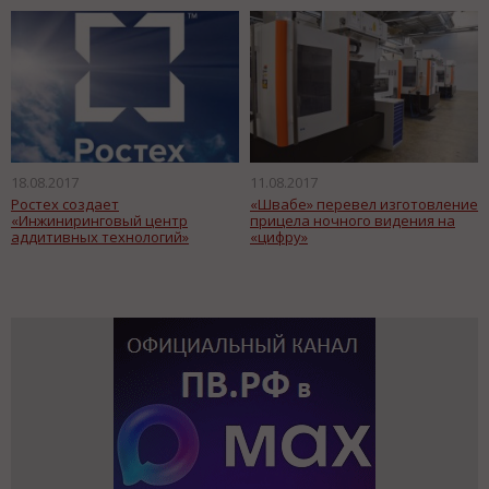
18.08.2017
11.08.2017
Ростех создает
«Швабе» перевел изготовление
«Инжиниринговый центр
прицела ночного видения на
аддитивных технологий»
«цифру»