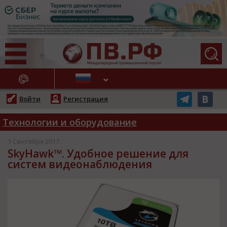
АЖНЫЕ НОВОСТИ
Войти
Регистрация
Технологии и оборудование
1 Сентября 2017
SkyHawk™. Удобное решение для
систем видеонаблюдения