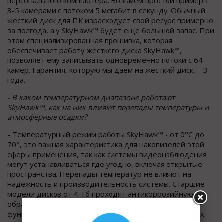
персонального компьютера. Возьмем простой пример с
3-5 камерами с потоком 5 мегабит в секунду. Обычный
жесткий диск для ПК израсходует свой ресурс примерно
за полгода, а у SkyHawk™ будет еще большой запас. При
этом специализированная прошивка, которая
обеспечивает работу жесткого диска SkyHawk™,
позволяет ему записывать одновременно потоки с 64
камер. Гарантия, которую мы даем на жесткий диск, – 3
года.
- В каком температурном диапазоне работают
SkyHawk™, как на них влияют перепады температуры и
атмосферные осадки?
- Температурный режим работы SkyHawk™ - от 0°С до
70°, это важная характеристика для накопителей этой
сферы применения, так как системы видеонаблюдения
могут устанавливаться где угодно, включая открытые
пространства. Перепады температур не влияют на
надежность и производительность системы. Старшие
модели дисков от 4 Тб проходят антикоррозийную
обработку, которая обеспечивает более надежное
функционирование в жестких климатических условиях.