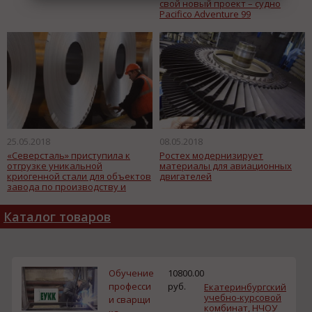
свой новый проект – судно
Pacifico Adventure 99
25.05.2018
08.05.2018
«Северсталь» приступила к
Ростех модернизирует
отгрузке уникальной
материалы для авиационных
криогенной стали для объектов
двигателей
завода по производству и
хранению СПГ
Каталог товаров
Обучение
10800.00
професси
руб.
Екатеринбургский
учебно-курсовой
и сварщи
комбинат, НЧОУ