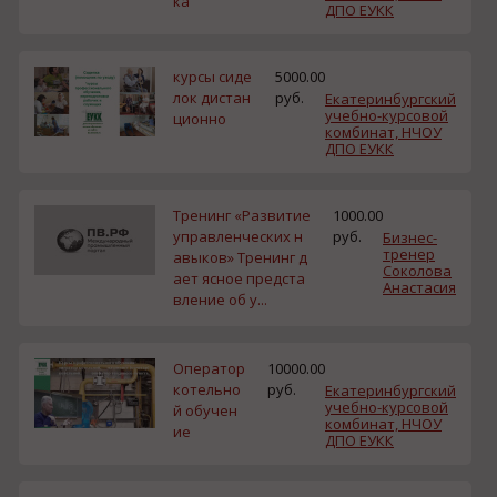
ка
ДПО ЕУКК
курсы сиде
5000.00
лок дистан
руб.
Екатеринбургский
учебно-курсовой
ционно
комбинат, НЧОУ
ДПО ЕУКК
Тренинг «Развитие
1000.00
управленческих н
руб.
Бизнес-
тренер
авыков» Тренинг д
Соколова
ает ясное предста
Анастасия
вление об у...
Оператор
10000.00
котельно
руб.
Екатеринбургский
учебно-курсовой
й обучен
комбинат, НЧОУ
ие
ДПО ЕУКК