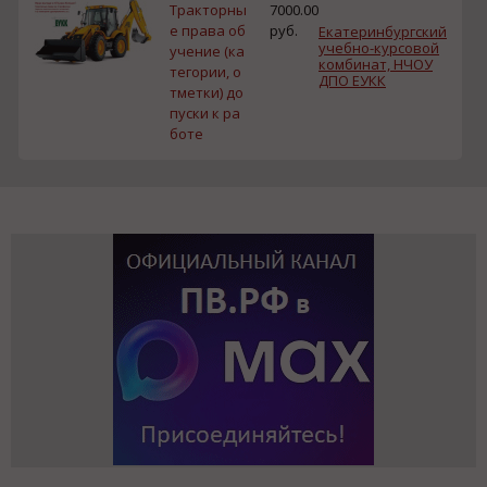
Тракторны
7000.00
е права об
руб.
Екатеринбургский
учебно-курсовой
учение (ка
комбинат, НЧОУ
тегории, о
ДПО ЕУКК
тметки) до
пуски к ра
боте