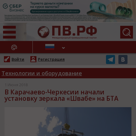
АЖНЫЕ НОВОСТИ
Войти
Регистрация
Технологии и оборудование
1 Июня 2018
В Карачаево-Черкесии начали
установку зеркала «Швабе» на БТА