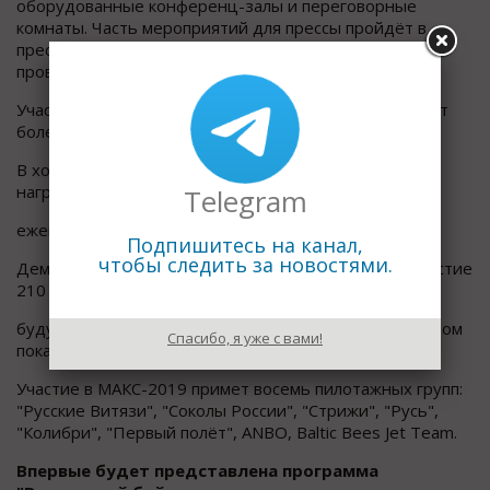
оборудованные конференц-залы и переговорные
комнаты. Часть мероприятий для прессы пройдёт в
пресс-центре, мероприятия раздела Future Hub будут
проводиться в павильоне C3.
Участниками мероприятий деловой программы станут
более 2000 специалистов.
В ходе МАКС пройдёт торжественная церемония
награждения лауреатов и дипломантов
Telegram
ежегодного конкурса "Авиастроитель года".
Подпишитесь на канал,
чтобы следить за новостями.
Демонстрационная программа предусматривает участие
210 воздушных судов, которые
будут представлены на статической стоянке и в лётном
Спасибо, я уже с вами!
показе.
Участие в МАКС-2019 примет восемь пилотажных групп:
"Русские Витязи", "Соколы России", "Стрижи", "Русь",
"Колибри", "Первый полёт", ANBO, Baltic Bees Jet Team.
Впервые будет представлена программа