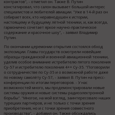
контрактов", - отметил он. Также В. Путин
констатировал, что салон вызывает большой интерес
специалистов и любителей авиации. "Уже в 14-й раз он
собирает всех, кто неравнодушен к истории,
настоящему и будущему лётной техники, и, как всегда,
гармонично сочетает яркое научно-практическое
содержание и красочное шоу", - заявил Владимир
Путин.
По окончании церемонии открытия состоялся обход
экспозиции. Главы государств осмотрели новейшие
образцы гражданской и военной авиационной техники,
уделив особое внимание истребителю пятого поколения
Су-57 и истребителю поколения 4++ Су-35. "Поговорили
о сотрудничестве по Су-35 и о возможной работе даже
по новому самолёту Су-57, - заявил В. Путин на пресс-
конференции по итогам переговоров. - У нас
возможностей много, мы продемонстрировали новые
системы оружия и новые системы радиоэлектронной
борьбы". "Многое, на мой взгляд, заинтересовало наших
турецких партнёров, и не только с точки зрения
приобретения, но и с точки зрения совместного
производства", - добавил он. Также обсуждались