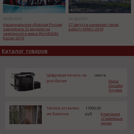
28.08.2019
26.08.2019
Национальная сборная России
27 августа начинает свою
завоевала 22 медали на
работу МАКС-2019
чемпионате мира WorldSkills
Kazan 2019
Каталог товаров
Цифровая печать че
смета
рно-белая
Fреш
Dизайн
Sтудия
Теплое остеклен
17000.00
ие балкона
руб.
Компания
«Семейные
окна»