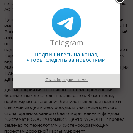
генерального директора по научной работе и развитию
АО "АЗИМУТ" Виктор Соломенцев.
Центральный институт авиационного моторостроения
имени П.И. Баранова стал площадкой для проведения III
Российско-китайского форума по разработке технологий
авиационных двигателей. Мероприятие было
Telegram
посвящено вопросам конструкционной прочности и
надёжности двигателей. С российской стороны участие в
Подпишитесь на канал,
форуме приняли специалисты института и ряда других
чтобы следить за новостями.
ведущих предприятий, с китайской – делегация
Академии авиационных двигателей Китая и организаций
HAPRI, SERI и GTE, входящих в состав
Двигателестроительной корпорации Китая.
Спасибо, я уже с вами!
Два мероприятия состоялось по теме применения
беспилотных летательных аппаратов. В частности,
проблему использования беспилотников при поиске и
спасании людей в лесу обсудили участники круглого
стола, организованного благотворительным фондом
"Система" и ООО "Аэромакс". Центр "АЭРОНЕТ" провёл
семинар по технологиям и системообразующим
проектам дорожной карты "Аэронет".