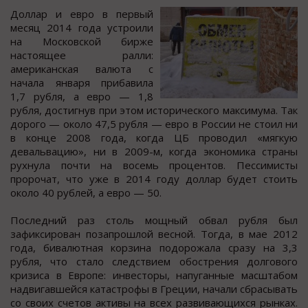
Доллар и евро в первый
месяц 2014 года устроили
на Московской бирже
настоящее ралли:
американская валюта с
начала января прибавила
1,7 рубля, а евро — 1,8
рубля, достигнув при этом исторического максимума. Так
дорого — около 47,5 рубля — евро в России не стоил ни
в конце 2008 года, когда ЦБ проводил «мягкую
девальвацию», ни в 2009-м, когда экономика страны
рухнула почти на восемь процентов. Пессимисты
пророчат, что уже в 2014 году доллар будет стоить
около 40 рублей, а евро — 50.
Последний раз столь мощный обвал рубля был
зафиксирован позапрошлой весной. Тогда, в мае 2012
года, бивалютная корзина подорожала сразу на 3,3
рубля, что стало следствием обострения долгового
кризиса в Европе: инвесторы, напуганные масштабом
надвигавшейся катастрофы в Греции, начали сбрасывать
со своих счетов активы на всех развивающихся рынках.