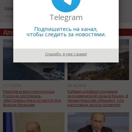
Назад к рубрике «ВАЖНЫЕ НОВОСТИ»
Telegram
Кол-во просмотров: 17020
Подпишитесь на канал,
Другие статьи по теме
чтобы следить за новостями.
Спасибо, я уже с вами!
17.11.2014
30.10.2014
Передача вертолетоносца
Кабмин одобрил создание
Росси не состоялась,
экономической зоны в Крыму. В
«Мистраль» пока остается под
правительстве обещают, что
флагом Франции
налоговые льготы позволят
инвесторам Крыма снизить
свои издержки в размере до
30%.