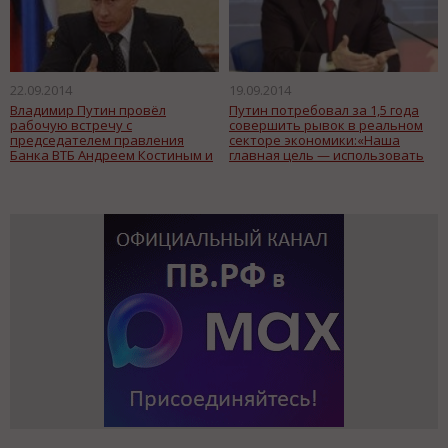
22.09.2014
19.09.2014
Владимир Путин провёл
Путин потребовал за 1,5 года
рабочую встречу с
совершить рывок в реальном
председателем правления
секторе экономики:«Наша
Банка ВТБ Андреем Костиным и
главная цель — использовать
посоветовал бизнесу
одно из важных конкурентных
рассчитывать только на себя
преимуществ России
иностранные источники
кредитования теперь для него
закрыты