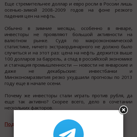
Еще стремительнее доллар и евро росли в России лишь
осенью-зимой 2008-2009 годов на фоне резкого
падения цен на нефть.
Обычно в зимние месяцы, особенно в январе,
инвесторы не проявляют большой активности на
валютном рынке. Судя по макроэкономической
статистике, ничего экстраординарного не должно было
случиться и на этот раз: цена на нефть держится выше
100 долларов за баррель, а спад в российской экономике
и стагнация промышленности — новости не январские и
даже не декабрьские: инвестбанки и
Минэкономразвития резко ухудшили прогнозы по 2013
году еще в начале осени.
Почему же инвесторы стали играть против рубля, да
еще так активно? Скорее всего, дело в сочетании
нескольких факторов.
Подписаться на рассылку новостей