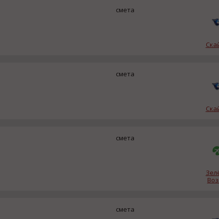
смета
Ска
смета
Ска
смета
Зел
Воз
смета