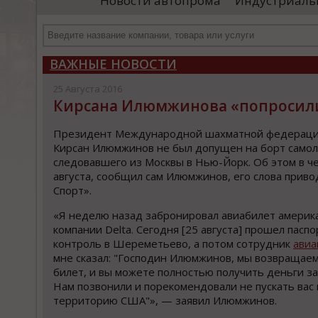
Новости автопрома
Индустриаль
департамента продаж и контрактации
ин
гражданского судостроения ...
Чт
ВАЖНЫЕ НОВОСТИ
25 Августа 2016
Кирсана Илюмжинова «попросили
Президент Международной шахматной федераци
Кирсан Илюмжинов не был допущен на борт самол
следовавшего из Москвы в Нью-Йорк. Об этом в че
августа, сообщил сам Илюмжинов, его слова приво
Спорт».
«Я неделю назад забронировал авиабилет америк
компании Delta. Сегодня [25 августа] прошел пасп
контроль в Шереметьево, а потом сотрудник
авиа
мне сказал: "Господин Илюмжинов, мы возвращаем
билет, и вы можете полностью получить деньги за
Нам позвонили и порекомендовали не пускать вас 
территорию США"», — заявил Илюмжинов.