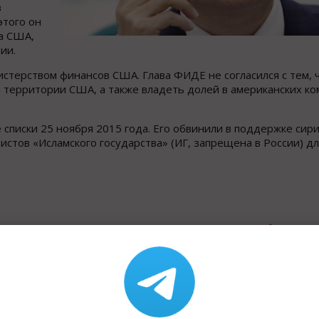
в
этого он
а США,
ии.
стерством финансов США. Глава ФИДЕ не согласился с тем, 
 территории США, а также владеть долей в американских к
писки 25 ноября 2015 года. Его обвинили в поддержке сири
истов «Исламского государства» (ИГ, запрещена в России) д
Назад к рубрике «В