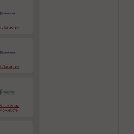
й Логистик
й Логистик
ёные Авиа
можности