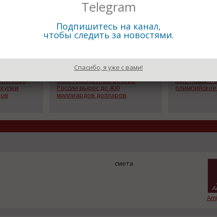
Telegram
Подпишитесь на канал,
чтобы следить за новостями.
Спасибо, я уже с вами!
25.08.2016
24.08.2016
сентября
Золотовалютный резерв
МКС наша: Ро
акупки
России вырос до 400
олимпийское 
тов
миллиардов долларов
смета
Ami