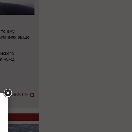
что ему
омпаниях выше
йского
ля нужд
АЖНЫЕ НОВОСТИ»