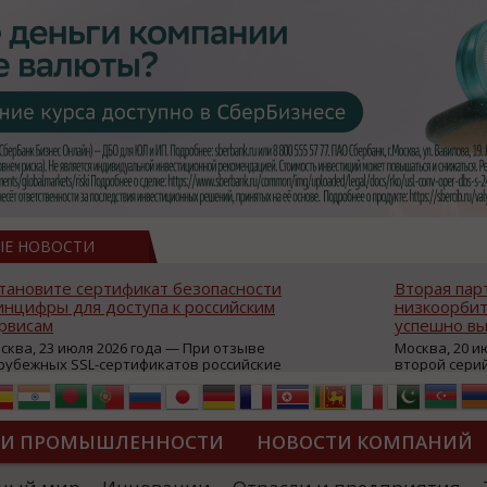
ЫЕ НОВОСТИ
тановите сертификат безопасности
Вторая пар
нцифры для доступа к российским
низкоорбит
рвисам
успешно вы
сква, 23 июля 2026 года — При отзыве
Москва, 20 и
рубежных SSL-сертификатов российские
второй сери
йты могут некорректно открываться в
аппаратов, к
остранных браузерах (Google Chrome,
масштабной 
fari, Edge и др.), а соединение с сервисами
группировки
жет отображаться как небезопасное.
интернет с 
ТИ ПРОМЫШЛЕННОСТИ
НОВОСТИ КОМПАНИЙ
которые ресурсы уже сообщили о
из ключевых
зможной недоступности и ошибках при
«Экономика 
дключении из-за отзывов сертификатов
трансформаци
ДИПЛОМЫ