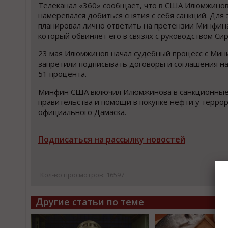
Телеканал «360» сообщает, что в США Илюмжино
намеревался добиться снятия с себя санкций. Для 
планировал лично ответить на претензии Минфин
который обвиняет его в связях с руководством Сир
23 мая Илюмжинов начал судебный процесс с Мини
запретили подписывать договоры и соглашения на
51 процента.
Минфин США включил Илюмжинова в санкционные с
правительства и помощи в покупке нефти у террор
официального Дамаска.
Подписаться на рассылку новостей
Кол-во просмотров: 16597
Другие статьи по теме