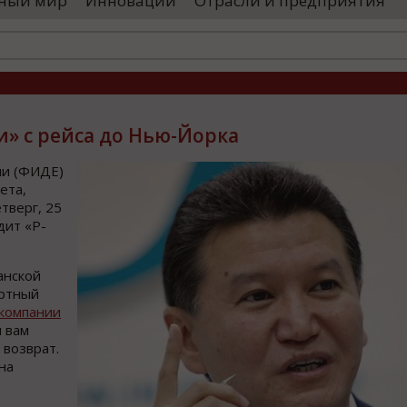
ный мир
Инновации
Отрасли и предприятия
остранными удостоверяющими центрами.
проводятся 
обы...
чего спутники
» с рейса до Нью-Йорка
и (ФИДЕ)
ета,
тверг, 25
дит «Р-
анской
ортный
компании
 вам
 возврат.
на