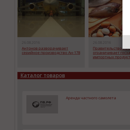
26.08.2016
26.08.2016
Антонов разворачивает
Правительство с 3 
серийное производство Ан-178
ограничивает госз
импортных продук
Каталог товаров
Аренда частного самолета