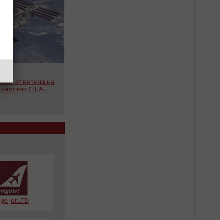
ссия ответила на
хамство США...
go Jet LTD