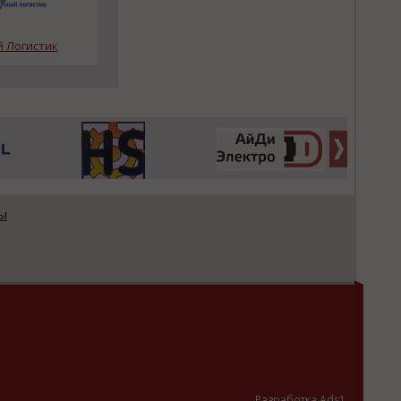
й Логистик
ы
Разработка Ads1