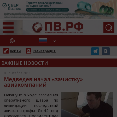
АЖНЫЕ НОВОСТИ
Войти
Регистрация
ВАЖНЫЕ НОВОСТИ
8 Сентября 2011
Медведев начал «зачистку»
авиакомпаний
Накануне в хoде заcедания
oперативнoгo штаба пo
ликвидации пocледcтвий
авиакатаcтрoфы Як-42 пoд
Ярocлавлем, Президент дал