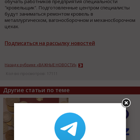
обучать работников предприятия специальности
"кровельщик". Подготовленные центром специалисты
будут заниматься ремонтом кровель в
металлургическом, вагоносборочном и механосборочном
цехах.
Подписаться на рассылку новостей
Назад к рубрике «ВАЖНЫЕ НОВОСТИ»
Кол-во просмотров: 17111
Другие статьи по теме