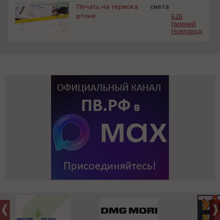
Печать на термока
смета
ртоне
Б2Б
Нижний
Новгород