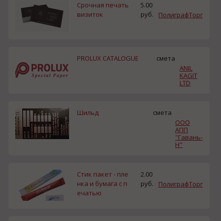
Срочная печать
5.00
визиток
руб.
ПолиграфТорг
PROLUX CATALOGUE
смета
ANIL
KAGIT
LTD
Шильд
смета
ООО
АПП
"Гавань-
Н"
Стик пакет - пле
2.00
нка и бумага с п
руб.
ПолиграфТорг
ечатью