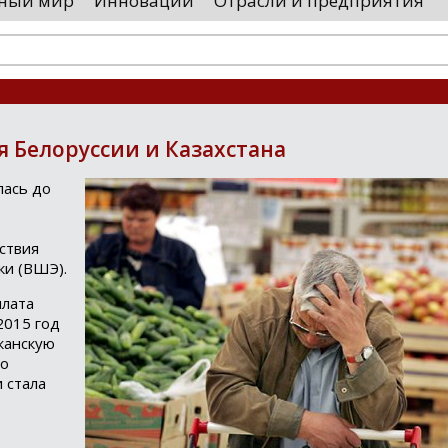
ный мир
Инновации
Отрасли и предприятия
остранными удостоверяющими центрами.
проводятся 
обы...
чего спутники
я Белоруссии и Казахстана
лась до
ствия
ки (ВШЭ).
плата
2015 год
канскую
по
 стала