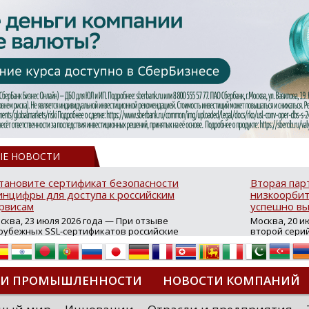
ЫЕ НОВОСТИ
тановите сертификат безопасности
Вторая пар
нцифры для доступа к российским
низкоорбит
рвисам
успешно вы
сква, 23 июля 2026 года — При отзыве
Москва, 20 и
рубежных SSL-сертификатов российские
второй сери
йты могут некорректно открываться в
аппаратов, к
остранных браузерах (Google Chrome,
масштабной 
fari, Edge и др.), а соединение с сервисами
группировки
жет отображаться как небезопасное.
интернет с 
ТИ ПРОМЫШЛЕННОСТИ
НОВОСТИ КОМПАНИЙ
которые ресурсы уже сообщили о
из ключевых
зможной недоступности и ошибках при
«Экономика 
дключении из-за отзывов сертификатов
трансформаци
ДИПЛОМЫ