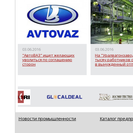
03.06.2016
03.06.2016
"АвтоВАЗ" ищет желающих
На "Уралвагонзавод
уволиться по соглашению
тысяч работников 
сторон
в вынужденный отп
Новости промышленности
Каталог предп