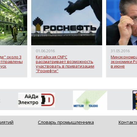
01.06.2016
31.05.2016
е" около 3
Китайская CNPC
Минэкономра
отправлены
рассматривает возможность
экономики Р
уск
участвовать в приватизации
в июне
"Роснефти"
риятий
Словарь промышленника
Контакт