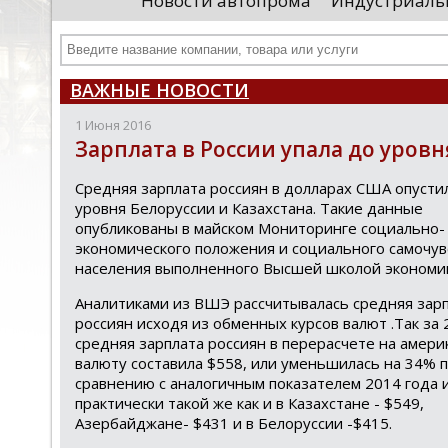
Новости автопрома
Индустриаль
департамента продаж и контрактации
ин
гражданского судостроения ...
Чт
ВАЖНЫЕ НОВОСТИ
1 Июня 2016
Зарплата в России упала до уровн
Средняя зарплата россиян в долларах США опусти
уровня Белоруссии и Казахстана. Такие данные
опубликованы в майском Мониторинге социально-
экономического положения и социального самочув
населения выполненного Высшей школой экономи
Аналитиками из ВШЭ рассчитывалась средняя зар
россиян исходя из обменных курсов валют .Так за 
средняя зарплата россиян в перерасчете на амери
валюту составила $558, или уменьшилась на 34% 
сравнению с аналогичным показателем 2014 года и
практически такой же как и в Казахстане - $549,
Азербайджане- $431 и в Белоруссии -$415.