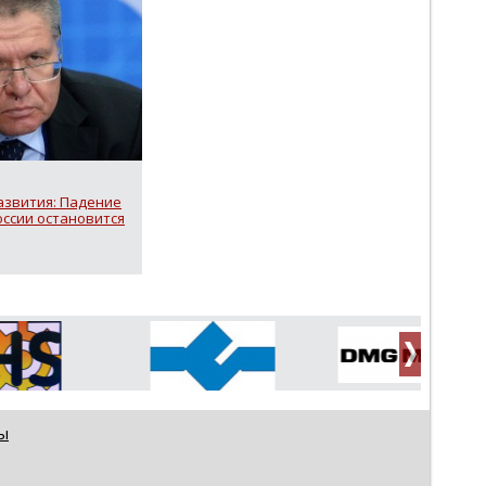
звития: Падение
оссии остановится
ы