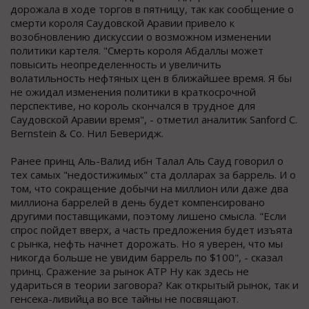
дорожала в ходе торгов в пятницу, так как сообщение о
смерти короля Саудовской Аравии привело к
возобновлению дискуссии о возможном изменении
политики картеля. "Смерть короля Абдаллы может
повысить неопределенность и увеличить
волатильность нефтяных цен в ближайшее время. Я бы
не ожидал изменения политики в краткосрочной
перспективе, но король скончался в трудное для
Саудовской Аравии время", - отметил аналитик Sanford C.
Bernstein & Co. Нил Беверидж.
Ранее принц Аль-Валид ибн Талал Аль Сауд говорил о
тех самых "недостижимых" ста долларах за баррель. И о
том, что сокращение добычи на миллион или даже два
миллиона баррелей в день будет компенсировано
другими поставщиками, поэтому лишено смысла. "Если
спрос пойдет вверх, а часть предложения будет изъята
с рынка, нефть начнет дорожать. Но я уверен, что мы
никогда больше не увидим баррель по $100", - сказал
принц. Сражение за рынок АТР Ну как здесь не
удариться в теории заговора? Как открытый рынок, так и
генсека-ливийца во все тайны не посвящают.