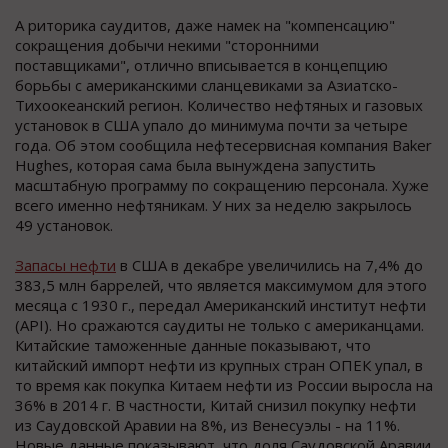
А риторика саудитов, даже намек на "компенсацию"
сокращения добычи некими "сторонними
поставщиками", отлично вписывается в концепцию
борьбы с американскими сланцевиками за Азиатско-
Тихоокеанский регион. Количество нефтяных и газовых
установок в США упало до минимума почти за четыре
года. Об этом сообщила нефтесервисная компания Baker
Hughes, которая сама была вынуждена запустить
масштабную программу по сокращению персонала. Хуже
всего именно нефтяникам. У них за неделю закрылось
49 установок.
Запасы нефти
в США в декабре увеличились на 7,4% до
383,5 млн баррелей, что является максимумом для этого
месяца с 1930 г., передал Американский институт нефти
(API). Но сражаются саудиты не только с американцами.
Китайские таможенные данные показывают, что
китайский импорт нефти из крупных стран ОПЕК упал, в
то время как покупка Китаем нефти из России выросла на
36% в 2014 г. В частности, Китай снизил покупку нефти
из Саудовской Аравии на 8%, из Венесуэлы - на 11%.
Новые данные показывают, что доля Саудовской Аравии