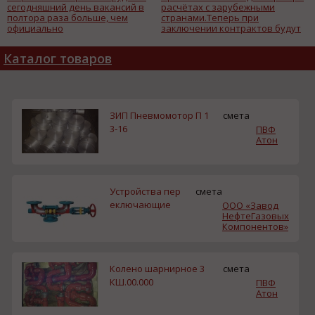
сегодняшний день вакансий в
расчётах с зарубежными
полтора раза больше, чем
странами.Теперь при
официально
заключении контрактов будут
зарегистрированных
использоваться юань, евро,
безработных, тем не менее
турецкая лира, российский
Каталог товаров
правительство начало
рубль и южнокорейская вона.
готовиться к ухудшению
ситуации – так, регионам
выделят из федерального
бюджета 50 млрд руб. для
ЗИП Пневмомотор П 1
смета
3-16
ПВФ
Атон
Устройства пер
смета
еключающие
ООО «Завод
НефтеГазовых
Компонентов»
Колено шарнирное 3
смета
КШ.00.000
ПВФ
Атон