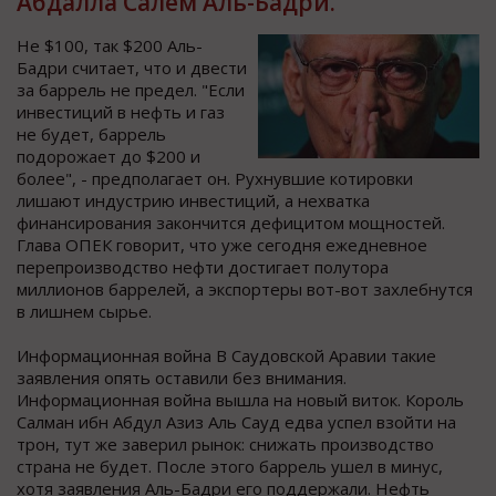
Абдалла Салем Аль-Бадри.
Не $100, так $200 Аль-
Бадри считает, что и двести
за баррель не предел. "Если
инвестиций в нефть и газ
не будет, баррель
подорожает до $200 и
более", - предполагает он. Рухнувшие котировки
лишают индустрию инвестиций, а нехватка
финансирования закончится дефицитом мощностей.
Глава ОПЕК говорит, что уже сегодня ежедневное
перепроизводство нефти достигает полутора
миллионов баррелей, а экспортеры вот-вот захлебнутся
в лишнем сырье.
Информационная война В Саудовской Аравии такие
заявления опять оставили без внимания.
Информационная война вышла на новый виток. Король
Салман ибн Абдул Азиз Аль Сауд едва успел взойти на
трон, тут же заверил рынок: снижать производство
страна не будет. После этого баррель ушел в минус,
хотя заявления Аль-Бадри его поддержали. Нефть