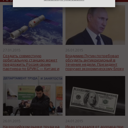
27.01.2015
26.01.2015
Создать совместную
Владимир Путин потребовал
орбитальную станцию может
обсудить антикризисный в
предложить Россия своим
течение недели. Президент
партнера по БРИКС — Китаю и
поручил экономическому блоку
Индии. Соответствующий
правительства встретиться с
документ подготовлен
депутатами Госдумы.
экспертным советом при
Военно-промышленной
комиссии страны.
26.01.2015
24.01.2015
На российском рынке труда на
Иран отказался от доллара при