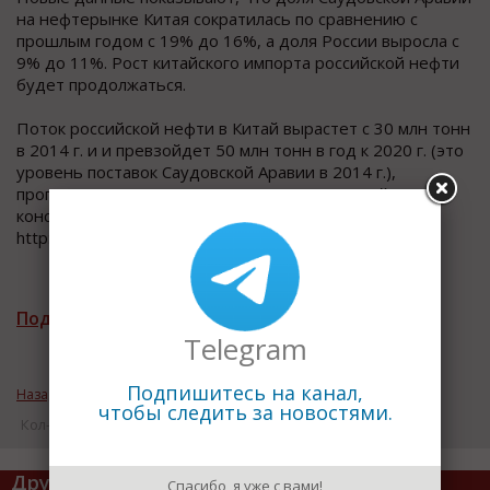
на нефтерынке Китая сократилась по сравнению с
прошлым годом с 19% до 16%, а доля России выросла с
9% до 11%. Рост китайского импорта российской нефти
будет продолжаться.
Поток российской нефти в Китай вырастет с 30 млн тонн
в 2014 г. и и превзойдет 50 млн тонн в год к 2020 г. (это
уровень поставок Саудовской Аравии в 2014 г.),
прогнозирует Сухант Гупта из энергетической
консалтинговой компании Wood Mackenzie. Источник:
http://www.vestifinance.ru
Подписаться на рассылку новостей
Telegram
Подпишитесь на канал,
Назад к рубрике «ВАЖНЫЕ НОВОСТИ»
чтобы следить за новостями.
Кол-во просмотров: 17039
Другие статьи по теме
Спасибо, я уже с вами!