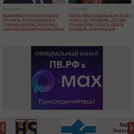
26.01.2015
26.01.2015
Владимир Путин потребовал
Нефть никогда больше не будет
обсудить антикризисный в
стоить сто долларов… Потому
течение недели. Президент
что она будет стоить двести
поручил экономическому блоку
долларов. Скандальный
правительства встретиться с
прогноз озвучил не какой-то
депутатами Госдумы.
очередной "инсайдер",
гадающий на кофейной гуще, а
генеральный секретарь ОПЕК
Абдалла Салем Аль-Бадри.