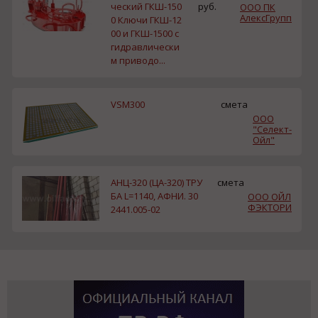
ческий ГКШ-150
руб.
ООО ПК
АлексГрупп
0 Ключи ГКШ-12
00 и ГКШ-1500 с
гидравлически
м приводо...
VSM300
смета
ООО
"Селект-
Ойл"
АНЦ-320 (ЦА-320) ТРУ
смета
БА L=1140, АФНИ. 30
ООО ОЙЛ
ФЭКТОРИ
2441.005-02