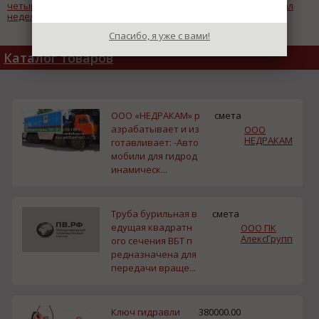
четырехдневную рабочую
Востоке станет легче: начал
неделю
работу официальный сайт
Агентства по развитию
Спасибо, я уже с вами!
человеческого капитала
Каталог товаров
ООО «НЕДРАКАМ» р
смета
азрабатывает и из
ООО
НЕДРАКАМ
готавливает: -Авто
мобили для гидрод
инамическ...
Труба бурильная в
смета
едущая квадратн
ООО ПК
АлексГрупп
ого сечения ВБТ п
редназначена для
передачи враще...
Ключ гидравли
380000.00