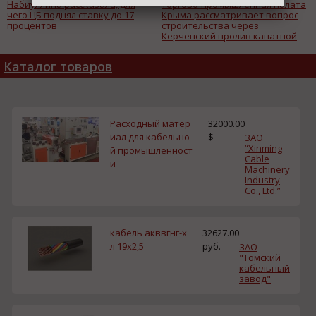
Набиуллина рассказала, для
Торгово-промышленная палата
чего ЦБ поднял ставку до 17
Крыма рассматривает вопрос
процентов
строительства через
Керченский пролив канатной
дороги до возведения там
капитальной переправы
Каталог товаров
Расходный матер
32000.00
иал для кабельно
$
ЗАО
“Xinming
й промышленност
Cable
и
Machinery
Industry
Co., Ltd.”
кабель акввгнг-х
32627.00
л 19х2,5
руб.
ЗАО
"Томский
кабельный
завод"