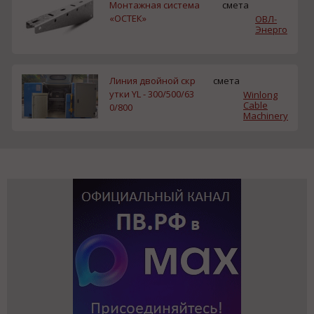
Монтажная система
смета
«ОСТЕК»
ОВЛ-
Энерго
Линия двойной скр
смета
утки YL - 300/500/63
Winlong
Cable
0/800
Machinery