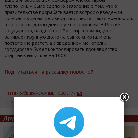
Хлопониным было сделано заявление о том, что в
правительстве прорабатывается вопрос о введении
госмонополии на производство спирта. Такая монополия,
в частности, давно действует в Германии. В России
государство, владеющее Росспиртпромом, уже
занимает крупную долю на рынке спирта, и она
постепенно растет, а с введением монополии
государство будет контролировать производство
спиртных напитков на 100%.
Подписаться на рассылку новостей
Назад к рубрике «ВАЖНЫЕ НОВОСТИ»
Кол-во просмотров: 18396
Другие статьи по теме