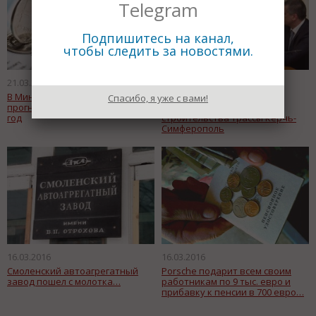
Telegram
Подпишитесь на канал,
чтобы следить за новостями.
21.03.2016
18.03.2016
В Минэкономразвития сделали
Путин пригрозил повесить
Спасибо, я уже с вами!
прогноз по инфляции на 2016
виновных в срыве сроков
год
строительства трассы Керчь-
Симферополь
16.03.2016
16.03.2016
Смоленский автоагрегатный
Porsche подарит всем своим
завод пошел с молотка…
работникам по 9 тыс. евро и
прибавку к пенсии в 700 евро…