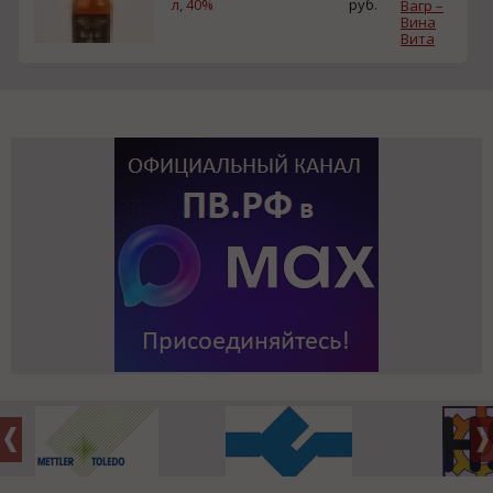
л, 40%
руб.
Вагр –
Вина
Вита