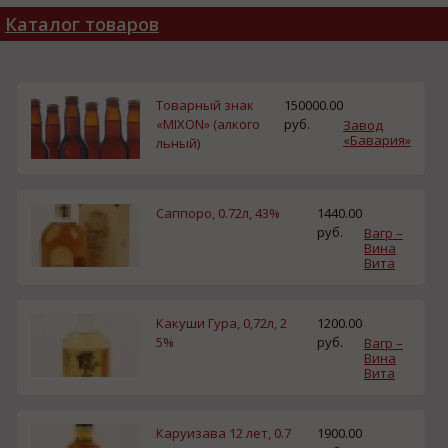
Каталог товаров
Товарный знак
150000.00
«MIXON» (алкого
руб.
Завод
«Бавария»
льный)
Саппоро, 0.72л, 43%
1440.00
руб.
Вагр –
Вина
Вита
Какуши Гура, 0,72л, 2
1200.00
5%
руб.
Вагр –
Вина
Вита
Каруизава 12 лет, 0.7
1900.00